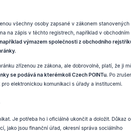
řízenou všechny osoby zapsané v zákonem stanovených
zána na zápis v těchto registrech, například v obchodním
 například výmazem společnosti z obchodního rejstřík
hránky.
nku zřízenou ze zákona, ale dobrovolně, platí, že ji 
ánky se podává na kterémkoli Czech POINTu.
Po zruše
 pro elektronickou komunikaci s úřady a institucemi.
í
kat. Je potřeba ho i oficiálně ukončit a doložit. Důkaz o
cí, jako jsou finanční úřad, okresní správa sociálního