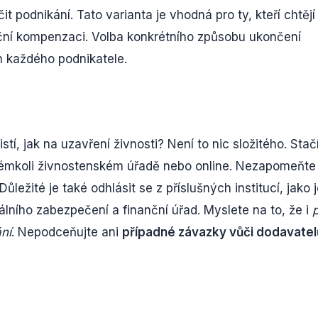
it podnikání. Tato varianta je vhodná pro ty, kteří chtějí
anční kompenzaci. Volba konkrétního způsobu ukončení
h každého podnikatele.
stí, jak na uzavření živnosti? Není to nic složitého. Stač
émkoli živnostenském úřadě nebo online. Nezapomeňte
ležité je také odhlásit se z příslušných institucí, jako 
lního zabezpečení a finanční úřad. Myslete na to, že i
ní
. Nepodceňujte ani
případné závazky vůči dodavate