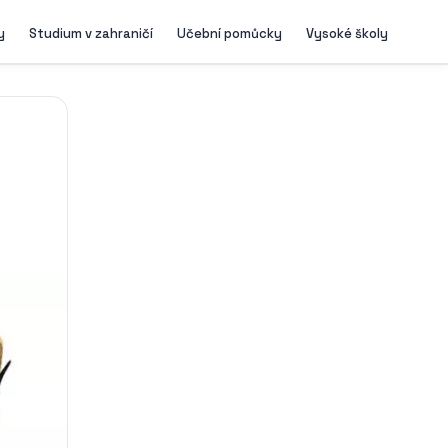
y
Studium v zahraničí
Učební pomůcky
Vysoké školy