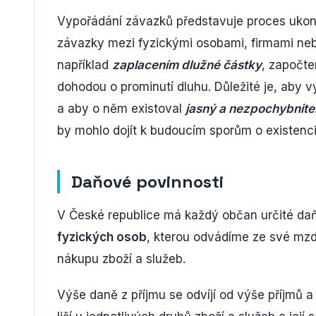
Vypořádání závazků představuje proces ukonče
závazky mezi fyzickými osobami, firmami nebo
například
zaplacením dlužné částky
, započte
dohodou o prominutí dluhu. Důležité je, aby 
a aby o něm existoval
jasný a nezpochybnite
by mohlo dojít k budoucím sporům o existenci
Daňové povinnosti
V České republice má každý občan určité daňo
fyzických osob
, kterou odvádíme ze své mz
nákupu zboží a služeb.
Výše daně z příjmu se odvíjí od výše příjmů a p