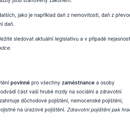
í sazby jsou stanoveny zákonem.
dalších, jako je například daň z nemovitosti, daň z přev
ní daň.
žité sledovat aktuální legislativu a v případě nejasnost
adce
.
štění
povinné
pro všechny
zaměstnance
a osoby
dvádí část vaší hrubé mzdy na sociální a zdravotní
ní zahrnuje důchodové pojištění, nemocenské pojištění,
ojistné na úrazové pojištění.
Zdravotní pojištění pak hra