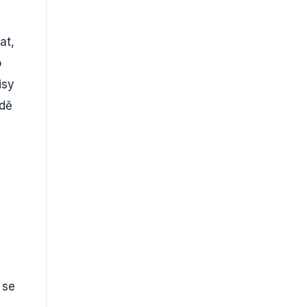
at,
o
isy
adě
 se