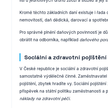
liší u jednotlivých druhů zboží a služeb a jej
Kromě těchto základních daní existuje i řada 
nemovitostí, daň dědická, darovací a spotřeb
Pro správné plnění daňových povinností je důle
obrátit na odborníka, například
daňového por
Sociální a zdravotní pojištění
V České republice je sociální a zdravotní poji
samostatně výdělečně činné. Zaměstnavatel o
pojištění, zbytek hradíte vy. Sociální pojiště
příspěvek na státní politiku zaměstnanosti a p
náklady na zdravotní péči.