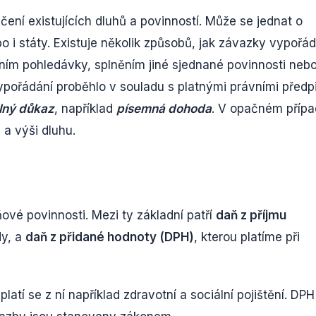
ní existujících dluhů a povinností. Může se jednat o
 i státy. Existuje několik způsobů, jak závazky vypořád
ním pohledávky, splněním jiné sjednané povinnosti neb
vypořádání proběhlo v souladu s platnými právními předp
lný důkaz
, například
písemná dohoda
. V opačném příp
 a výši dluhu.
vé povinnosti. Mezi ty základní patří
daň z příjmu
dy, a
daň z přidané hodnoty (DPH)
, kterou platíme při
latí se z ní například zdravotní a sociální pojištění. DPH