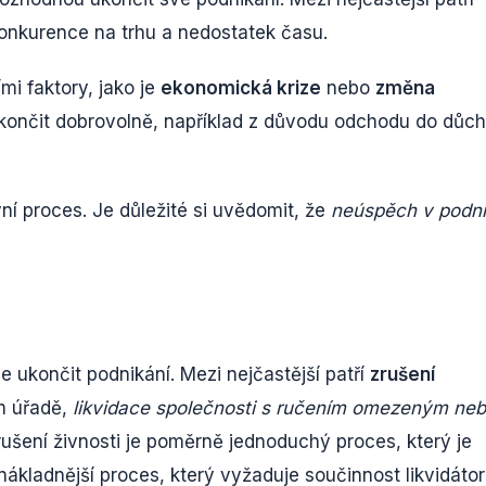
konkurence na trhu a nedostatek času.
i faktory, jako je
ekonomická krize
nebo
změna
skončit dobrovolně, například z důvodu odchodu do důc
ní proces. Je důležité si uvědomit, že
neúspěch v podni
e ukončit podnikání. Mezi nejčastější patří
zrušení
m úřadě,
likvidace společnosti s ručením omezeným ne
Zrušení živnosti je poměrně jednoduchý proces, který je
a nákladnější proces, který vyžaduje součinnost likvidátor