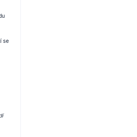
odu
í se
dí