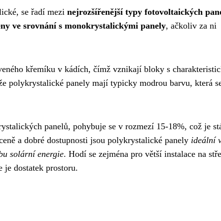
lické, se řadí mezi
nejrozšířenější typy fotovoltaických pan
ceny ve srovnání s monokrystalickými panely
, ačkoliv za ni
veného křemíku v kádích, čímž vznikají bloky s charakteristi
 že polykrystalické panely mají typicky modrou barvu, která s
rystalických panelů, pohybuje se v rozmezí 15-18%, což je st
 ceně a dobré dostupnosti jsou polykrystalické panely
ideální 
bu solární energie
. Hodí se zejména pro větší instalace na stř
je dostatek prostoru.