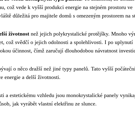
inu, což vede k vyšší produkci energie na stejném prostoru ve
zvláště důležitá pro majitele domů s omezeným prostorem na st
lší životnost
než jejich polykrystalické protějšky. Mnoho vý
, což svědčí o jejich odolnosti a spolehlivosti. I po uplynutí
sokou účinnost, čímž zaručují dlouhodobou návratnost investi
ývají o něco dražší než jiné typy panelů. Tato vyšší počátečn
 energie a delší životnosti.
ti a estetickému vzhledu jsou monokrystalické panely vynikaj
ůsob, jak vyrábět vlastní elektřinu ze slunce.