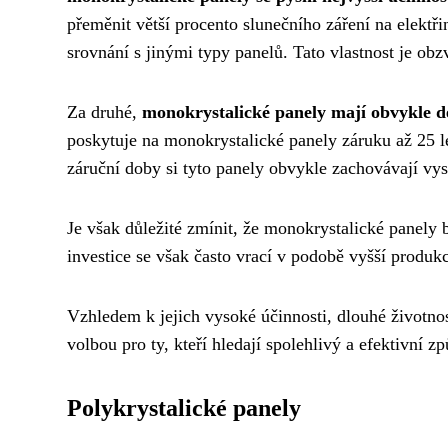
přeměnit větší procento slunečního záření na elektř
srovnání s jinými typy panelů. Tato vlastnost je ob
Za druhé,
monokrystalické panely mají obvykle de
poskytuje na monokrystalické panely záruku až 25 let
záruční doby si tyto panely obvykle zachovávají vy
Je však důležité zmínit, že monokrystalické panely b
investice se však často vrací v podobě vyšší produkce
Vzhledem k jejich vysoké účinnosti, dlouhé životnos
volbou pro ty, kteří hledají spolehlivý a efektivní zp
Polykrystalické panely