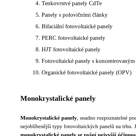
Tenkovrstvé panely CdTe
Panely s polovičními články
Bifaciální fotovoltaické panely
PERC fotovoltaické panely
HJT fotovoltaické panely
Fotovoltaické panely s koncentrovaným
Organické fotovoltaické panely (OPV)
Monokrystalické panely
Monokrystalické panely
, snadno rozpoznatelné pod
nejoblíbenější typy fotovoltaických panelů na trhu.
monokrystalické panely se pyšní nejvyšší účinnos