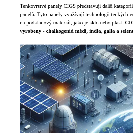
Tenkovrstvé panely CIGS představují další kategorii
panelů. Tyto panely využívají technologii tenkých v
na podkladový materiál, jako je sklo nebo plast.
CIG
vyrobeny - chalkogenid mědi, india, galia a sele