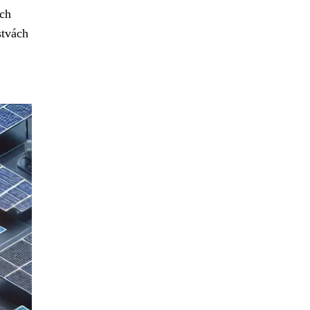
ých
stvách