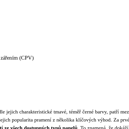
 zářením (CPV)
le jejich charakteristické tmavé, téměř černé barvy, patří mez
 Jejich popularita pramení z několika klíčových výhod. Za prvé
tí ze všech dostupných typů panelů
. To znamená, že dokáží