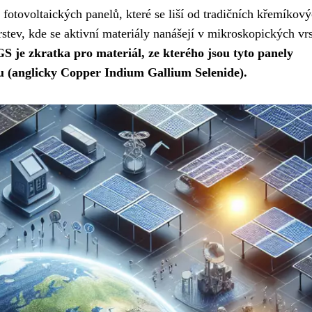
 fotovoltaických panelů, které se liší od tradičních křemíkov
rstev, kde se aktivní materiály nanášejí v mikroskopických vr
S je zkratka pro materiál, ze kterého jsou tyto panely
nu (anglicky Copper Indium Gallium Selenide).