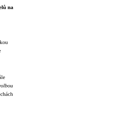
elů na
ckou
e
ále
volbou
echách