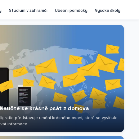
y
Studium v zahraničí
Učební pomůcky
Vysoké školy
e: Naučte se krásně psát z domova
 Kaligrafie představuje umění krásného psaní, které se vyvinulo
at informace...