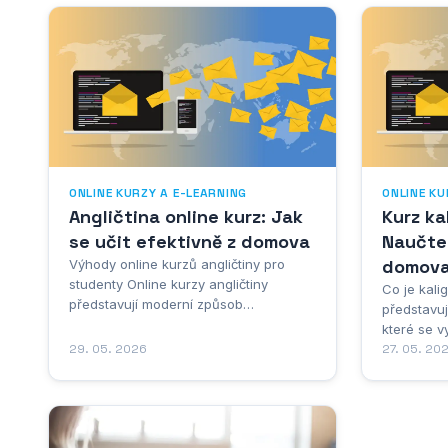
ONLINE KURZY A E-LEARNING
ONLINE KU
Angličtina online kurz: Jak
Kurz ka
se učit efektivně z domova
Naučte 
domov
Výhody online kurzů angličtiny pro
studenty Online kurzy angličtiny
Co je kalig
představují moderní způsob
představu
vzdělávání, který přináší studentům
které se v
celou řadu výhod oproti tradičním
29. 05. 2026
zaznamená
27. 05. 20
prezenčním lekcím. Flexibilita je jedním
sofistiko
z nejdůležitějších aspektů, které činí
vyjádření.
tento způsob studia atraktivním pro
estetiku s
širokou škálu studentů....
technickou