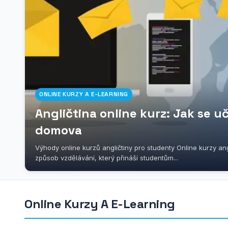
ONLINE KURZY A E-LEARNING
Angličtina online kurz: Jak se uč
domova
Výhody online kurzů angličtiny pro studenty Online kurzy ang
způsob vzdělávání, který přináší studentům...
Online Kurzy A E-Learning