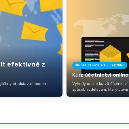
it efektivně z
ONLINE KURZY A E-LEARNING
Kurz účetnictví onlin
ličtiny představují moderní
Výhody online kurzů účetnictví 
způsob vzdělávání, který otevírá