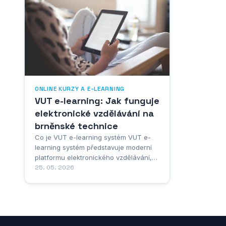
pochopení
V...
ONLINE KURZY A E-LEARNING
VUT e-learning: Jak funguje
elektronické vzdělávání na
brněnské technice
Co je VUT e-learning systém VUT e-
learning systém představuje moderní
platformu elektronického vzdělávání,
která byla vyvinuta speciálně pro
25. 05. 2026
potřeby Vysokého učení technického v
Brně. Tento komplexní systém
umožňuje studentům i pedagogům
efektivně využívat digitální technologie
pro výuku, studium a sdílení...