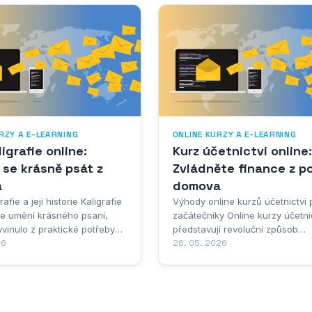
RZY A E-LEARNING
ONLINE KURZY A E-LEARNING
ligrafie online:
Kurz účetnictví online:
se krásně psát z
Zvládněte finance z p
a
domova
rafie a její historie Kaligrafie
Výhody online kurzů účetnictví 
je umění krásného psaní,
začátečníky Online kurzy účetni
yvinulo z praktické potřeby
představují revoluční způsob
vat informace do
26
vzdělávání, který otevírá dveře 
26. 05. 2026
vané formy uměleckého
profesnímu rozvoju lidem z růz
 Tato disciplína spojuje
koutů České republiky i ze zahra
 funkčností a vyžaduje nejen
Tento moderní přístup k výuce
 zručnost, ale také hluboké
účetnictví přináší nespočet bene