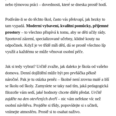
nebo týmovou práci – dovednosti, které se dneska prostě hodí.
Podíváte-li se do těchto škol, často vás překvapí, jak hezky to
tam vypadá.
Moderní vybavení, kvalitní pomůcky, příjemné
prostory
– to všechno přispívá k tomu, aby se děti učily rády.
Sportovní zázemí, specializované učebny, klidné kouty na
odpočinek. Když je ve třídě míň dětí, dá se prostě všechno líp
využít a každému se může věnovat osobní péče.
Jak si tedy vybrat? Určitě zvažte, jak daleko je škola od vašeho
domova. Denní dojíždění může být pro prvňáčka pěkně
náročné. Pak je tu otázka peněz – školné není zrovna malé a liší
se školu od školy. Zamyslete se taky nad tím, jaká pedagogická
filozofie vám sedí, jaké hodnoty chcete dítěti předat.
Určitě
zajděte na den otevřených dveří
– nic vám neřekne víc než
osobní návštěva. Projděte si třídy, popovídejte si s učiteli,
vnímejte atmosféru. Prostě si to osahat naživo.