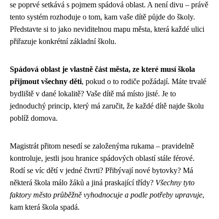
se poprvé setkává s pojmem spádová oblast. A není divu – právě
tento systém rozhoduje o tom, kam vaše dítě půjde do školy.
Představte si to jako neviditelnou mapu města, která každé ulici
přiřazuje konkrétní základní školu.
Spádová oblast je vlastně část města, ze které musí škola
přijmout všechny děti
, pokud o to rodiče požádají. Máte trvalé
bydliště v dané lokalitě? Vaše dítě má místo jisté. Je to
jednoduchý princip, který má zaručit, že každé dítě najde školu
poblíž domova.
Magistrát přitom nesedí se založenýma rukama – pravidelně
kontroluje, jestli jsou hranice spádových oblastí stále férové.
Rodí se víc dětí v jedné čtvrti? Přibývají nové bytovky? Má
některá škola málo žáků a jiná praskající třídy?
Všechny tyto
faktory město průběžně vyhodnocuje a podle potřeby upravuje
,
kam která škola spadá.