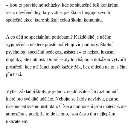
– jsou to pravidelné schůzky, kde se skutečně řeší konkrétní
věci, otevřené dny, kdy vidíte, jak škola funguje zevnitř,
společné akce, které sbližují celou školní komunitu.
A co děti se speciálními potřebami? Každé dítě je něčím
výjimečné a některé prostě potřebují víc podpory. Školní
psycholog, speciální pedagog, asistent – to nejsou luxusní
doplňky, ale nutnost. Dobré školy to chápou a dokážou vytvořit
prostředí, kde má šanci uspět každý žák, bez ohledu na to, s čím
přichází.
Výběr základní školy je jedno z nejdůležitějších rozhodnutí,
které pro své dítě uděláte. Nebojte se školy navštívit, ptát se,
naslouchat svému instinktu. Čísla a hodnocení jsou užitečná, ale
atmosféra a pocit, že tohle je ono, jsou často tím nejlepším
ukazatelem.