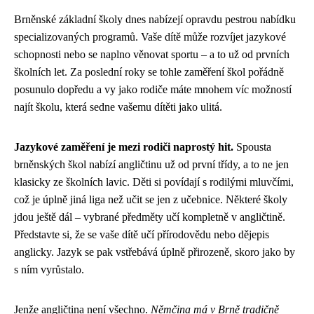
Brněnské základní školy dnes nabízejí opravdu pestrou nabídku
specializovaných programů. Vaše dítě může rozvíjet jazykové
schopnosti nebo se naplno věnovat sportu – a to už od prvních
školních let. Za poslední roky se tohle zaměření škol pořádně
posunulo dopředu a vy jako rodiče máte mnohem víc možností
najít školu, která sedne vašemu dítěti jako ulitá.
Jazykové zaměření je mezi rodiči naprostý hit.
Spousta
brněnských škol nabízí angličtinu už od první třídy, a to ne jen
klasicky ze školních lavic. Děti si povídají s rodilými mluvčími,
což je úplně jiná liga než učit se jen z učebnice. Některé školy
jdou ještě dál – vybrané předměty učí kompletně v angličtině.
Představte si, že se vaše dítě učí přírodovědu nebo dějepis
anglicky. Jazyk se pak vstřebává úplně přirozeně, skoro jako by
s ním vyrůstalo.
Jenže angličtina není všechno.
Němčina má v Brně tradičně