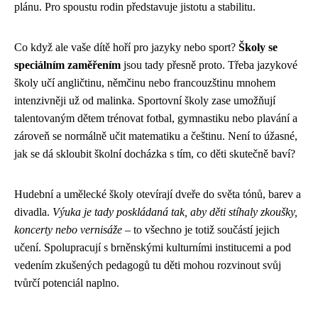
plánu. Pro spoustu rodin představuje jistotu a stabilitu.
Co když ale vaše dítě hoří pro jazyky nebo sport?
Školy se
speciálním zaměřením
jsou tady přesně proto. Třeba jazykové
školy učí angličtinu, němčinu nebo francouzštinu mnohem
intenzivněji už od malinka. Sportovní školy zase umožňují
talentovaným dětem trénovat fotbal, gymnastiku nebo plavání a
zároveň se normálně učit matematiku a češtinu. Není to úžasné,
jak se dá skloubit školní docházka s tím, co děti skutečně baví?
Hudební a umělecké školy otevírají dveře do světa tónů, barev a
divadla.
Výuka je tady poskládaná tak, aby děti stíhaly zkoušky,
koncerty nebo vernisáže
– to všechno je totiž součástí jejich
učení. Spolupracují s brněnskými kulturními institucemi a pod
vedením zkušených pedagogů tu děti mohou rozvinout svůj
tvůrčí potenciál naplno.