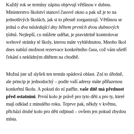
Každý rok se termíny zápisu objevují většinou v dubnu.
Ministerstvo školství stanoví časové okno a pak už je to na
jednotlivých školách, jak si to přesně zorganizují. Většinou se
jedná o
dva následující dny během prvních dvou dubnových
týdnů
. Nejlepší, co můžete udělat, je pravidelně kontrolovat
webové stránky té školy, kterou máte vyhlédnutou. Mnoho škol
dnes nabízí možnost rezervace konkrétního času, což vám ušetří
čekání s neklidným dítětem na chodbě.
Možná jste už slyšeli ten termín spádová oblast. Zní to úředně,
ale princip je jednoduchý – podle vaší adresy máte přiřazenou
konkrétní školu. A pokud do ní patříte,
vaše dítě má přednost
před ostatními
. První kolo je právě pro tyto děti a pro ty, které
mají odklad z minulého roku. Teprve pak, někdy v květnu,
přichází druhé kolo pro děti odjinud – ovšem jen pokud zbydou
místa.