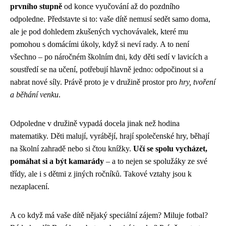
prvního stupně
od konce vyučování až do pozdního
odpoledne. Představte si to: vaše dítě nemusí sedět samo doma,
ale je pod dohledem zkušených vychovávalek, které mu
pomohou s domácími úkoly, když si neví rady. A to není
všechno – po náročném školním dni, kdy děti sedí v lavicích a
soustředí se na učení, potřebují hlavně jedno: odpočinout si a
nabrat nové síly. Právě proto je v družině prostor pro
hry, tvoření
a běhání venku
.
Odpoledne v družině vypadá docela jinak než hodina
matematiky. Děti malují, vyrábějí, hrají společenské hry, běhají
na školní zahradě nebo si čtou knížky.
Učí se spolu vycházet,
pomáhat si a být kamarády
– a to nejen se spolužáky ze své
třídy, ale i s dětmi z jiných ročníků. Takové vztahy jsou k
nezaplacení.
A co když má vaše dítě nějaký speciální zájem? Miluje fotbal?