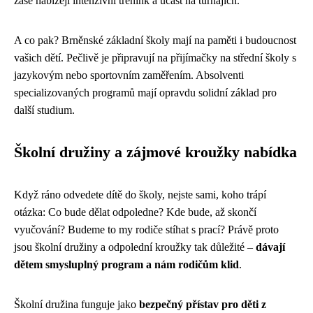
zase nabízejí intenzivní trénink a účast na turnajích.
A co pak? Brněnské základní školy mají na paměti i budoucnost
vašich dětí. Pečlivě je připravují na přijímačky na střední školy s
jazykovým nebo sportovním zaměřením. Absolventi
specializovaných programů mají opravdu solidní základ pro
další studium.
Školní družiny a zájmové kroužky nabídka
Když ráno odvedete dítě do školy, nejste sami, koho trápí
otázka: Co bude dělat odpoledne? Kde bude, až skončí
vyučování? Budeme to my rodiče stíhat s prací? Právě proto
jsou školní družiny a odpolední kroužky tak důležité –
dávají
dětem smysluplný program a nám rodičům klid
.
Školní družina funguje jako
bezpečný přístav pro děti z