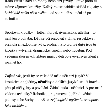
Rádo kreslí? Baví ho roboty nebo cizí jazyky? Právě proto tu
máme zájmové kroužky. Každý rok se nabídka skládá tak, aby
si
každé dítě našlo něco svého
– od sportu přes umění až po
techniku.
Sportovní kroužky – fotbal, florbal, gymnastika, atletika – to
není jen o pohybu. Děti se učí pracovat v týmu, respektovat
pravidla a nezlobit se, když prohrají. Pro tvořivé duše jsou tu
kroužky výtvarné, dramatické, taneční nebo hudební. Pod
vedením zkušených lektorů můžou děti objevovat svůj talent a
rozvíjet ho.
Zajímá vás, jestli by se vaše dítě mělo učit cizí jazyk? V
kroužcích
angličtiny, němčiny a dalších jazyků
se učí hravě –
přes písničky, hry a povídání. Žádná nuda s učebnicí. A pro malé
vědce a techniky? Robotika, programování, přírodovědné
pokusy nebo šachy – to vše
rozvíjí logické myšlení a schopnost
řešit problémy
.