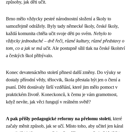
způsoby, jak děti učit.
Brno mělo vždycky pestré národnostní složení a školy to
samozřejmě odrážely. Byly tady německé školy, české školy,
každá komunita chtěla učit svoje děti po svém.
Nebylo to
vždycky jednoduché – dvě řeči, různé kultury, různé představy o
tom, co a jak se má učit
. Ale postupně sílil tlak na české školství
a českých škol přibývalo.
Konec devatenáctého století přinesl další změny. Do výuky se
dostaly přírodní vědy, tělocvik, škola přestala být jen o čtení a
psaní. Děti dostávaly širší vzdělání, které jim mělo pomoct v
praktickém životě. Koneckonců, k čemu je vám gramotnost,
když nevíte, jak věci fungují v reálném světě?
A pak přišly pedagogické reformy na přelomu století
, které
začaly měnit způsob, jak se učí. Místo toho, aby učitel jen káral