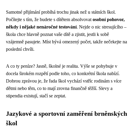
Samotné přijímání probíhá trochu jinak než u státních škol.
Počítejte s tím, že budete s dítětem absolvovat
osobní pohovor,
někdy i nějaké nenáročné testování
. Nejde o nic stresujícího –
škola chce hlavně poznat vaše dítě a zjistit, jestli k sobě
vzájemně pasujete. Míst bývá omezený počet, takže nečekejte na
poslední chvíli.
A co ty peníze? Jasně, školné je realita. Výše se pohybuje v
docela širokém rozpětí podle toho, co konkrétní škola nabízí.
Dobrou zprávou je, že řada škol vychází vstříc rodinám s více
dětmi nebo těm, co to mají zrovna finančně těžší. Slevy a
stipendia existují, stačí se zeptat.
Jazykové a sportovní zaměření brněnských
škol