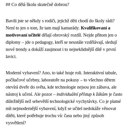
## Co dělá školu skutečně dobrou?
Bavili jste se někdy s rodiči, jejichž děti chodí do školy rádi?
Není to jen o tom, že tam mají kamarády.
Kvalifikovaní a
motivovaní učitelé
dělají obrovský rozdíl. Nejde přitom jen o
diplomy – jde o pedagogy, kteří se neustále vzdělávají, sledují
nové trendy a dokáží zaujmout i to nejneklidnější dítě v první
lavici.
Moderní vybavení? Ano, to také hraje roli. Interaktivní tabule,
počítačové učebny, laboratoře na pokusy – to všechno dětem
otevírá dveře do světa, kde technologie nejsou jen zábava, ale
nástroj k učení. Ale pozor –
individuální přístup k žákům
je často
důležitější než sebevětší technologické vychytávky. Co je platné
mít nejmodernější vybavení, když se učitel nedokáže věnovat
dítěti, které potřebuje trochu víc času nebo jiný způsob
vysvětlení?