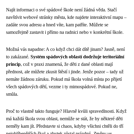
Najít informaci o své spádové škole není žádná věda. Stačí
navštívit webové stránky města, kde najdete interaktivní mapu –
zadáte svou adresu a hned víte, kam patříte. Můžete se
samozřejmě zastavit i přímo na radnici nebo v konkrétní škole.
Možná vás napadne: A co když chci dát dítě jinam? Jasně, není
to zakázané.
Systém spádových oblastí dodržuje teritoriální
princip
, což v praxi znamená, že děti z dané oblasti mají
přednost, ale můžete zkusit štěstí i jinde. Jenže pozor – tady už
nemáte žádnou záruku. Pokud má škola volná místa po přijetí
všech spádových dětí, vezme i ty mimospádové. Pokud ne,
smůla.
Proč to vlastně takto funguje? Hlavně kvůli spravedlnosti. Když
má každá škola svou oblast, nemůže se stát, že by některé děti
neměly kam jít. Představte si chaos, kdyby všichni chtěli do tří
nejoblíbenějších škol a zbytek zůstal prázdný.
Změny ve