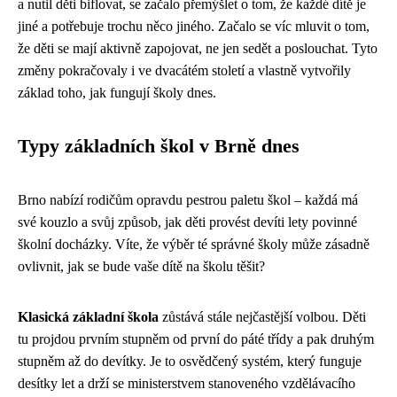
a nutil děti biflovat, se začalo přemýšlet o tom, že každé dítě je
jiné a potřebuje trochu něco jiného. Začalo se víc mluvit o tom,
že děti se mají aktivně zapojovat, ne jen sedět a poslouchat. Tyto
změny pokračovaly i ve dvacátém století a vlastně vytvořily
základ toho, jak fungují školy dnes.
Typy základních škol v Brně dnes
Brno nabízí rodičům opravdu pestrou paletu škol – každá má
své kouzlo a svůj způsob, jak děti provést devíti lety povinné
školní docházky. Víte, že výběr té správné školy může zásadně
ovlivnit, jak se bude vaše dítě na školu těšit?
Klasická základní škola
zůstává stále nejčastější volbou. Děti
tu projdou prvním stupněm od první do páté třídy a pak druhým
stupněm až do devítky. Je to osvědčený systém, který funguje
desítky let a drží se ministerstvem stanoveného vzdělávacího