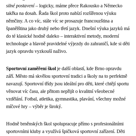
silné postavení
– logicky, máme přece Rakousko a Německo
takřka na dosah. Řada škol proto nabízí rozšířenou výuku
němčiny. A co víc, stále víc se prosazuje francouzština a
španělština jako druhý nebo třetí jazyk. Dnešní výuka jazyků má
do té klasické hodně daleko – interaktivní metody, moderní
technologie a hlavně pravidelné výjezdy do zahraničí, kde si děti
jazyk opravdu vyzkouší naživo.
Sportovní zaměření škol
je další oblastí, kde Brno opravdu
září. Město má skvělou sportovní tradici a školy na to perfektně
navazují. Sportovní třídy jsou ideální pro děti, které chtějí sportu
věnovat víc času, ale přitom nepřijít o kvalitní všeobecné
vzdělání. Fotbal, atletika, gymnastika, plavání, všechny možné
míčové hry – výběr je široký.
Hodně brněnských škol spolupracuje přímo s profesionálními
sportovními kluby a využívá špičková sportovní zařízení. Děti