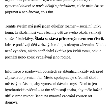
vymezení oblastí se navíc dělají s předstihem
, takže máte čas se
připravit a naplánovat, co s tím.
Tenhle systém má ještě jeden důležitý rozměr – sociální. Díky
tomu, že škola musí vzít všechny děti ze svého okolí, vznikají
smíšené kolektivy.
Škola se stává přirozeným centrem čtvrti
,
kde se potkávají děti z různých rodin, s různým zázemím. Nikdo
není vytlačen, nikdo nepřichází zkrátka jen kvůli tomu, odkud
pochází nebo kolik vydělávají jeho rodiče.
Informace o spádových oblastech se aktualizují každý rok před
zápisem do prvních tříd. Město spolupracuje s řediteli škol i
městskými částmi, aby vymezení dávalo smysl. Není to jen
byrokratické cvičení – za tím vším stojí snaha, aby mělo každé
dítě v Brně rovnou šanci na kvalitní vzdělání kousek od
domova.