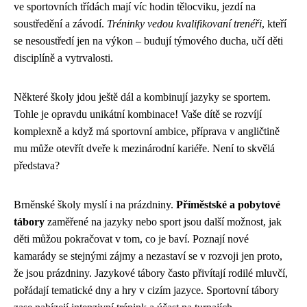
ve sportovních třídách mají víc hodin tělocviku, jezdí na
soustředění a závodí.
Tréninky vedou kvalifikovaní trenéři
, kteří
se nesoustředí jen na výkon – budují týmového ducha, učí děti
disciplíně a vytrvalosti.
Některé školy jdou ještě dál a kombinují jazyky se sportem.
Tohle je opravdu unikátní kombinace! Vaše dítě se rozvíjí
komplexně a když má sportovní ambice, příprava v angličtině
mu může otevřít dveře k mezinárodní kariéře. Není to skvělá
představa?
Brněnské školy myslí i na prázdniny.
Příměstské a pobytové
tábory
zaměřené na jazyky nebo sport jsou další možnost, jak
děti můžou pokračovat v tom, co je baví. Poznají nové
kamarády se stejnými zájmy a nezastaví se v rozvoji jen proto,
že jsou prázdniny. Jazykové tábory často přivítají rodilé mluvčí,
pořádají tematické dny a hry v cizím jazyce. Sportovní tábory