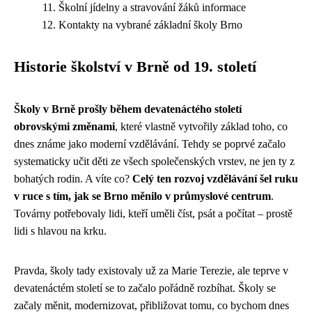
Školní jídelny a stravování žáků informace
Kontakty na vybrané základní školy Brno
Historie školství v Brně od 19. století
Školy v Brně prošly během devatenáctého století
obrovskými změnami
, které vlastně vytvořily základ toho, co
dnes známe jako moderní vzdělávání. Tehdy se poprvé začalo
systematicky učit děti ze všech společenských vrstev, ne jen ty z
bohatých rodin. A víte co?
Celý ten rozvoj vzdělávání šel ruku
v ruce s tím, jak se Brno měnilo v průmyslové centrum
.
Továrny potřebovaly lidi, kteří uměli číst, psát a počítat – prostě
lidi s hlavou na krku.
Pravda, školy tady existovaly už za Marie Terezie, ale teprve v
devatenáctém století se to začalo pořádně rozbíhat. Školy se
začaly měnit, modernizovat, přibližovat tomu, co bychom dnes