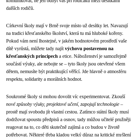
komunikovat, ne jen odbýt vás při rodičáku mezi desítkami
dalších rodičů.
Církevní školy mají v Brně svoje místo už desítky let. Navazují
na tradici křesťanského školství, která tu má hluboké kořeny.
Pokud vám není lhostejné, v jakém hodnotovém prostředí vaše
dítě vyrůstá, můžete tady najít
výchovu postavenou na
křesťanských principech
a etice. Náboženství je samozřejmě
součástí výuky, ale nebojte se – tyto školy jsou otevřené všem
dětem, nemusíte být praktikující věřící. Jde hlavně o atmosféru
respektu, solidarity a morálních hodnot.
Soukromé školy si mohou dovolit víc experimentovat. Zkouší
nové způsoby výuky, projektové učení, zapojují technologie
–
prostě mají svobodu jít vlastní cestou. Zatímco státní školy musí
dodržovat spoustu předpisů a osnov, tady můžou učitelé pružněji
reagovat na to, co děti skutečně zajímá a co budou v životě
potřebovat. Některé třeba kladou velký důraz na kritické myšlení