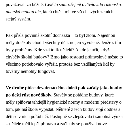
považovali za běžné.
Celé to samozřejmě ovlivňovala rakousko-
uherská monarchie
, která chtěla mít ve všech svých zemích
stejný systém.
Pak přišla povinná školní docházka – to byl zlom. Najednou
měly do školy chodit všechny děti, ne jen vyvolené. Jenže s tím
byly problémy. Kde vzít tolik učitelů? A kde je učit, když
chyběly školní budovy? Brno jako rostoucí průmyslové město to
všechno potřebovalo vyřešit, protože bez vzdělaných lidí by
továrny nemohly fungovat.
Ve druhé půlce devatenáctého století pak začaly jako houby
po dešti růst nové školy
. Stavěly se pořádné budovy, které
měly splňovat tehdejší hygienické normy a moderní představy o
tom, jak má škola vypadat. Některé z těch budov stojí dodnes a
děti se v nich pořád učí. Postupně se zlepšovala i samotná výuka
– učitelé měli lepší přípravu a začínaly se používat nové