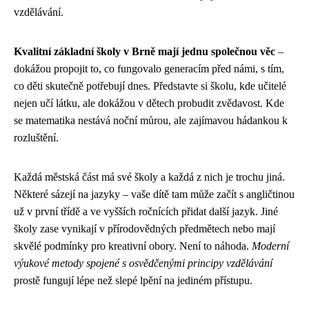
vzdělávání.
Kvalitní základní školy v Brně mají jednu společnou věc
–
dokážou propojit to, co fungovalo generacím před námi, s tím,
co děti skutečně potřebují dnes. Představte si školu, kde učitelé
nejen učí látku, ale dokážou v dětech probudit zvědavost. Kde
se matematika nestává noční můrou, ale zajímavou hádankou k
rozluštění.
Každá městská část má své školy a každá z nich je trochu jiná.
Některé sázejí na jazyky – vaše dítě tam může začít s angličtinou
už v první třídě a ve vyšších ročnících přidat další jazyk. Jiné
školy zase vynikají v přírodovědných předmětech nebo mají
skvělé podmínky pro kreativní obory. Není to náhoda.
Moderní
výukové metody spojené s osvědčenými principy vzdělávání
prostě fungují lépe než slepé lpění na jediném přístupu.