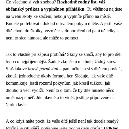
Co všechno si vzít s sebou?
Rozhodně rodný list, váš
občanský průkaz a vyplněnou přihlášku.
Tu většinou najdete
na webu školy ke stažení, nebo ji vyplníte přímo na místě.
Budete potřebovat i doklad o trvalém pobytu dítěte. A jestli vaše
dítě chodí do školky, vezměte si doporučení od paní učitelky –
není to sice nutnost, ale může to pomoct.
Jak to vlastně při zápisu probíhá? Školy se snaží, aby to pro děti
bylo co nejpříjemnější. Žádné zkoušení u tabule, žádný stres.
Spíš takové
hravé poznávání
– paní učitelka si s dítětem povídá,
zkouší jednoduché úkoly formou her. Sleduje, jak vaše dítě
komunikuje, jestli rozumí pokynům, jak kreslí tužkou, jak
dlouho u věci vydrží. Není to o tom, že by dítě muselo něco
umět nazpaměť. Jde hlavně o to vidět, jestli je připravené na
školní lavici.
A co když máte pocit, že vaše dítě ještě není tak docela ready?
Možná je citlivější, potřebuje ještě trochu času dorůst.
Odklad