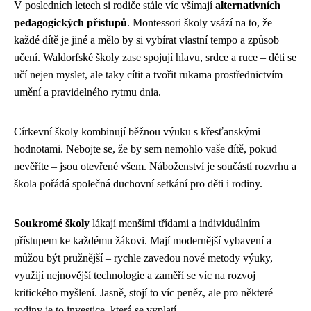
V posledních letech si rodiče stále víc všímají
alternativních
pedagogických přístupů
. Montessori školy vsází na to, že
každé dítě je jiné a mělo by si vybírat vlastní tempo a způsob
učení. Waldorfské školy zase spojují hlavu, srdce a ruce – děti se
učí nejen myslet, ale taky cítit a tvořit rukama prostřednictvím
umění a pravidelného rytmu dnia.
Církevní školy kombinují běžnou výuku s křesťanskými
hodnotami. Nebojte se, že by sem nemohlo vaše dítě, pokud
nevěříte – jsou otevřené všem. Náboženství je součástí rozvrhu a
škola pořádá společná duchovní setkání pro děti i rodiny.
Soukromé školy
lákají menšími třídami a individuálním
přístupem ke každému žákovi. Mají modernější vybavení a
můžou být pružnější – rychle zavedou nové metody výuky,
využijí nejnovější technologie a zaměří se víc na rozvoj
kritického myšlení. Jasně, stojí to víc peněz, ale pro některé
rodiny je to investice, která se vyplatí.