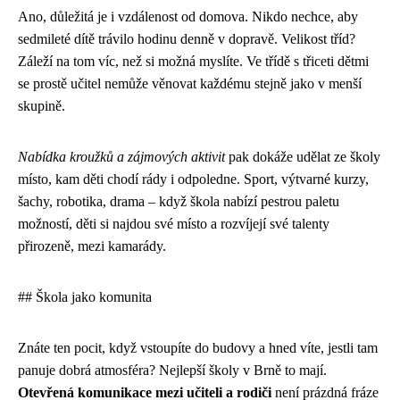
Ano, důležitá je i vzdálenost od domova. Nikdo nechce, aby
sedmileté dítě trávilo hodinu denně v dopravě. Velikost tříd?
Záleží na tom víc, než si možná myslíte. Ve třídě s třiceti dětmi
se prostě učitel nemůže věnovat každému stejně jako v menší
skupině.
Nabídka kroužků a zájmových aktivit
pak dokáže udělat ze školy
místo, kam děti chodí rády i odpoledne. Sport, výtvarné kurzy,
šachy, robotika, drama – když škola nabízí pestrou paletu
možností, děti si najdou své místo a rozvíjejí své talenty
přirozeně, mezi kamarády.
## Škola jako komunita
Znáte ten pocit, když vstoupíte do budovy a hned víte, jestli tam
panuje dobrá atmosféra? Nejlepší školy v Brně to mají.
Otevřená komunikace mezi učiteli a rodiči
není prázdná fráze