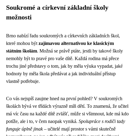
Soukromé a církevní základní školy
možnosti
Brno nabízí řadu soukromých a církevních základních škol,
které mohou být
zajímavou alternativou ke klasickým
státním školám
. Možná se právě ptáte, jestli by takové školy
nemohly být to pravé pro vaše dítě. Každá rodina má přece
trochu jiné představy o tom, jak by měla výuka vypadat, jaké
hodnoty by měla škola předávat a jak individuální přístup
vlastně potřebuje.
Co vás nejspíš zaujme hned na první pohled? V soukromých
školách bývá ve třídách výrazně míň dětí. To znamená, že učitel
má víc času na každé dítě zvlášť, může si všimnout, kde má kdo
potíže, ale i to, v čem naopak vyniká.
Spolupráce s rodiči tady
funguje úplně jinak
– učitelé mají prostor s vámi skutečně