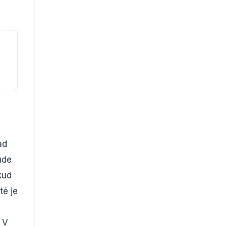
ad
ude
kud
té je
. V