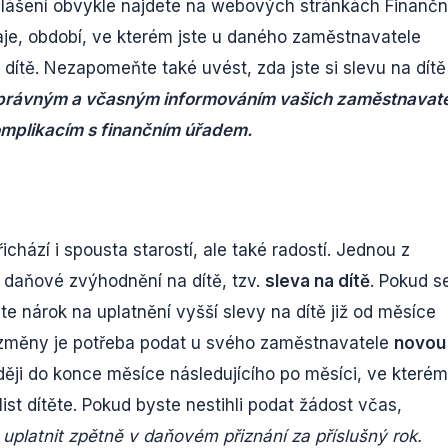
hlášení obvykle najdete na webových stránkách Finančn
aje, období, ve kterém jste u daného zaměstnavatele
 dítě. Nezapomeňte také uvést, zda jste si slevu na dítě
právným a včasným informováním vašich zaměstnavate
mplikacím s finančním úřadem.
chází i spousta starostí, ale také radostí. Jednou z
 i daňové zvýhodnění na dítě, tzv.
sleva na dítě
. Pokud s
e nárok na uplatnění vyšší slevy na dítě již od měsíce
ní změny je potřeba podat u svého zaměstnavatele
novou
zději do konce měsíce následujícího po měsíci, ve kterém
 list dítěte. Pokud byste nestihli podat žádost včas,
uplatnit zpětně v daňovém přiznání za příslušný rok.