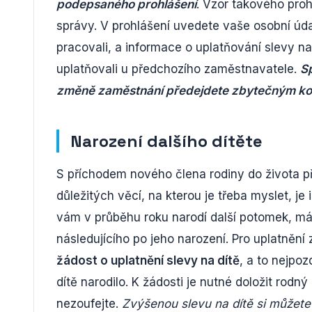
podepsaného prohlášení
. Vzor takového pro
správy. V prohlášení uvedete vaše osobní úd
pracovali, a informace o uplatňování slevy na
uplatňovali u předchozího zaměstnavatele.
S
změně zaměstnání předejdete zbytečným ko
Narození dalšího dítěte
S příchodem nového člena rodiny do života při
důležitých věcí, na kterou je třeba myslet, je
vám v průběhu roku narodí další potomek, mát
následujícího po jeho narození. Pro uplatně
žádost o uplatnění slevy na dítě
, a to nejpo
dítě narodilo. K žádosti je nutné doložit rodný
nezoufejte.
Zvýšenou slevu na dítě si můžete 