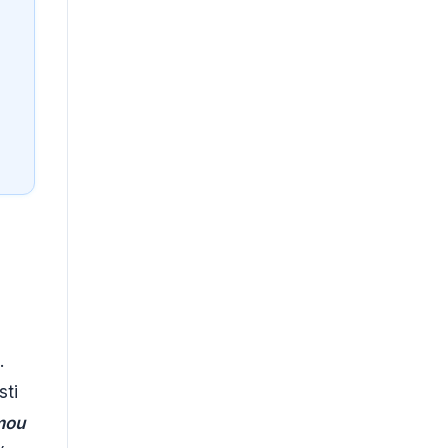
.
sti
mou