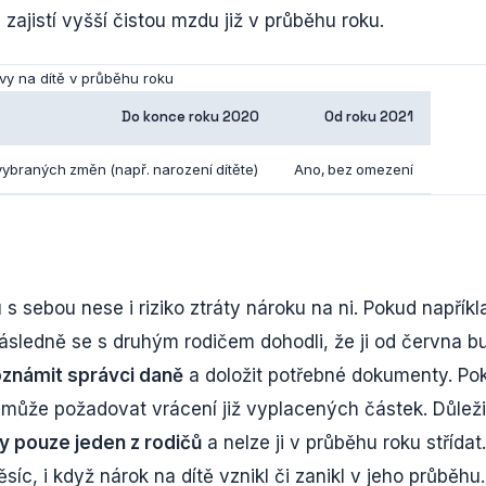
jistí vyšší čistou mzdu již v průběhu roku.
vy na dítě v průběhu roku
Do konce roku 2020
Od roku 2021
vybraných změn (např. narození dítěte)
Ano, bez omezení
s sebou nese i riziko ztráty nároku na ni. Pokud napříkl
následně se s druhým rodičem dohodli, že ji od června b
známit správci daně
a doložit potřebné dokumenty. Po
 může požadovat vrácení již vyplacených částek. Důleži
y pouze jeden z rodičů
a nelze ji v průběhu roku střídat.
íc, i když nárok na dítě vznikl či zanikl v jeho průběhu