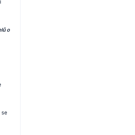
í
lů o
e
 se