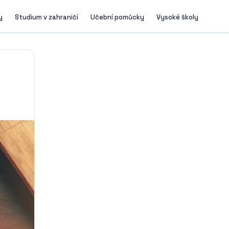
y
Studium v zahraničí
Učební pomůcky
Vysoké školy