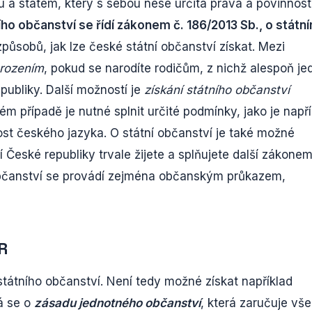
 a státem, který s sebou nese určitá práva a povinnosti
ího občanství se řídí zákonem č. 186/2013 Sb., o státn
způsobů, jak lze české státní občanství získat. Mezi
arozením
, pokud se narodíte rodičům, z nichž alespoň je
ubliky. Další možností je
získání státního občanství
 případě je nutné splnit určité podmínky, jako je napří
ost českého jazyka. O státní občanství je také možné
í České republiky trvale žijete a splňujete další zákone
bčanství se provádí zejména občanským průkazem,
R
státního občanství. Není tedy možné získat například
á se o
zásadu jednotného občanství
, která zaručuje vš