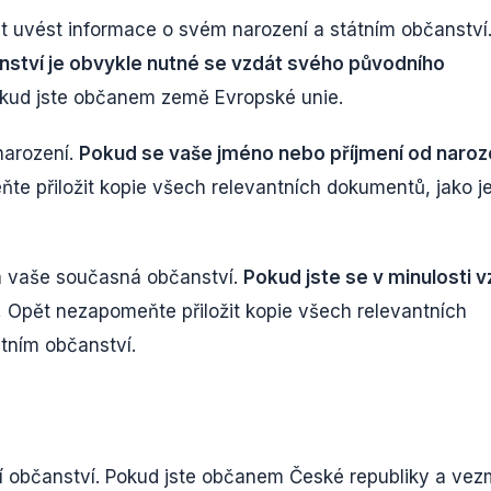
t uvést informace o svém narození a státním občanství
ství je obvykle nutné se vzdát svého původního
pokud jste občanem země Evropské unie.
narození.
Pokud se vaše jméno nebo příjmení od naroz
e přiložit kopie všech relevantních dokumentů, jako j
a vaše současná občanství.
Pokud jste se v minulosti v
.
Opět nezapomeňte přiložit kopie všech relevantních
tním občanství.
í občanství. Pokud jste občanem České republiky a vez