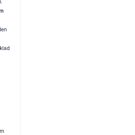
.
ím
den
klad
m
em