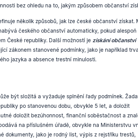
nnosti bez ohledu na to, jakým způsobem občanství získ
inuje několik způsobů, jak lze české občanství získat. 
ě nabývá českého občanství automaticky, pokud alespoň
em České republiky. Další možností je
získání občanství
ující zákonem stanovené podmínky, jako je například trv
ého jazyka a absence trestní minulosti.
ůže být složitá a vyžaduje splnění řady podmínek. Žada
publiky po stanovenou dobu, obvykle 5 let, a doložit
nutné doložit bezúhonnost, finanční soběstačnost a znal
podává na příslušném úřadě, obvykle na Ministerstvu vni
 dokumenty, jako je rodný list, výpis z rejstříku trestů,