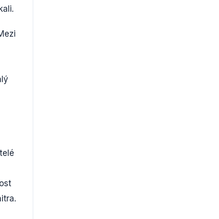
ali.
Mezi
alý
telé
ost
tra.