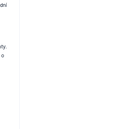
dní
ty.
 o