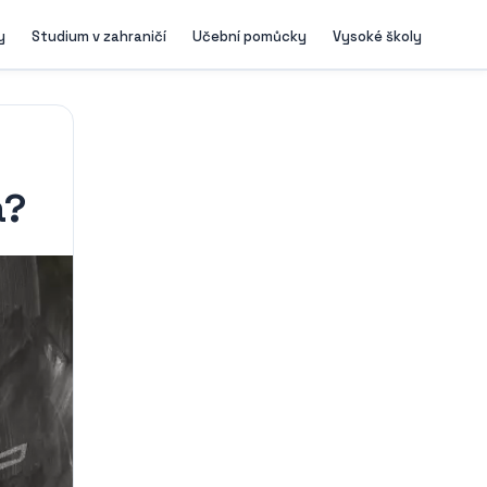
y
Studium v zahraničí
Učební pomůcky
Vysoké školy
a?