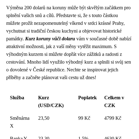
Výměna 200 dolarů na koruny může být skvělým začátkem pro
splnění vašich snů a cílů. Představte si, že s touto částkou
můžete prožít nezapomenutelný víkend v srdci krásné Prahy,
vychutnat si tradiční českou kuchyni a objevovat historické
památky.
Kurz koruny vůči dolaru
vám v současné době nabízí
atraktivní možnosti, jak z vaší měny vytěžit maximum. S
výhodným kurzem si můžete dopřát více zážitků a radosti z
cestování. Mnoho lidí využilo výhodný kurz a splnili si svůj sen
o dovolené v České republice. Nechte se inspirovat jejich
příběhy a začněte plánovat vaši cestu už dnes!
Služba
Kurz
Poplatek
Celkem v
(USD/CZK)
CZK
Směnárna
23,50
99 Kč
4799 Kč
X
Banka Y
23,30
1,5%
4630 Kč