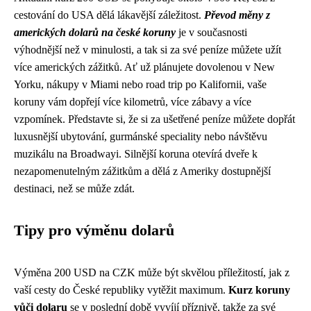
cestování do USA dělá lákavější záležitost.
Převod měny z
amerických dolarů na české koruny
je v současnosti
výhodnější než v minulosti, a tak si za své peníze můžete užít
více amerických zážitků. Ať už plánujete dovolenou v New
Yorku, nákupy v Miami nebo road trip po Kalifornii, vaše
koruny vám dopřejí více kilometrů, více zábavy a více
vzpomínek. Představte si, že si za ušetřené peníze můžete dopřát
luxusnější ubytování, gurmánské speciality nebo návštěvu
muzikálu na Broadwayi. Silnější koruna otevírá dveře k
nezapomenutelným zážitkům a dělá z Ameriky dostupnější
destinaci, než se může zdát.
Tipy pro výměnu dolarů
Výměna 200 USD na CZK může být skvělou příležitostí, jak z
vaší cesty do České republiky vytěžit maximum.
Kurz koruny
vůči dolaru
se v poslední době vyvíjí příznivě, takže za své