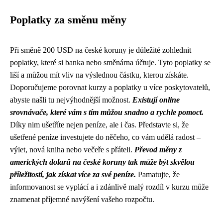
Poplatky za směnu měny
Při směně 200 USD na české koruny je důležité zohlednit
poplatky, které si banka nebo směnárna účtuje. Tyto poplatky se
liší a můžou mít vliv na výslednou částku, kterou získáte.
Doporučujeme porovnat kurzy a poplatky u více poskytovatelů,
abyste našli tu nejvýhodnější možnost.
Existují online
srovnávače, které vám s tím můžou snadno a rychle pomoct.
Díky nim ušetříte nejen peníze, ale i čas. Představte si, že
ušetřené peníze investujete do něčeho, co vám udělá radost –
výlet, nová kniha nebo večeře s přáteli.
Převod měny z
amerických dolarů na české koruny tak může být skvělou
příležitostí, jak získat více za své peníze.
Pamatujte, že
informovanost se vyplácí a i zdánlivě malý rozdíl v kurzu může
znamenat příjemné navýšení vašeho rozpočtu.