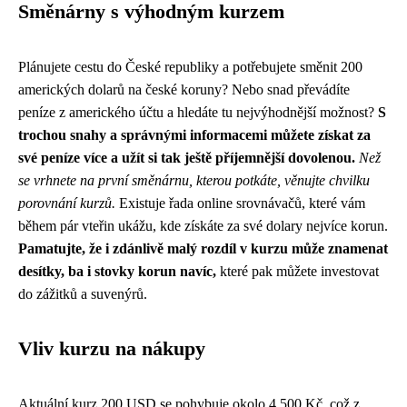
Směnárny s výhodným kurzem
Plánujete cestu do České republiky a potřebujete směnit 200
amerických dolarů na české koruny? Nebo snad převádíte
peníze z amerického účtu a hledáte tu nejvýhodnější možnost?
S
trochou snahy a správnými informacemi můžete získat za
své peníze více a užít si tak ještě příjemnější dovolenou.
Než
se vrhnete na první směnárnu, kterou potkáte, věnujte chvilku
porovnání kurzů.
Existuje řada online srovnávačů, které vám
během pár vteřin ukážu, kde získáte za své dolary nejvíce korun.
Pamatujte, že i zdánlivě malý rozdíl v kurzu může znamenat
desítky, ba i stovky korun navíc,
které pak můžete investovat
do zážitků a suvenýrů.
Vliv kurzu na nákupy
Aktuální kurz 200 USD se pohybuje okolo 4 500 Kč, což z