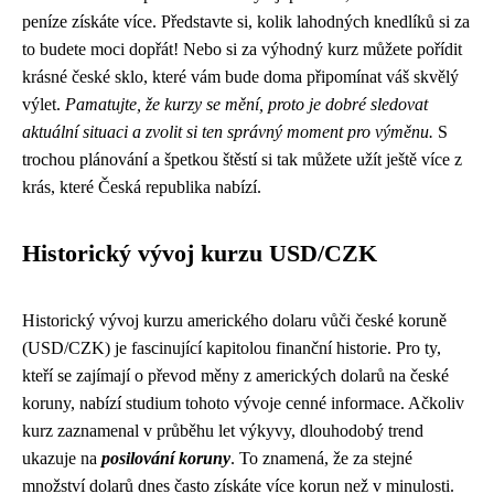
peníze získáte více. Představte si, kolik lahodných knedlíků si za
to budete moci dopřát! Nebo si za výhodný kurz můžete pořídit
krásné české sklo, které vám bude doma připomínat váš skvělý
výlet.
Pamatujte, že kurzy se mění, proto je dobré sledovat
aktuální situaci a zvolit si ten správný moment pro výměnu.
S
trochou plánování a špetkou štěstí si tak můžete užít ještě více z
krás, které Česká republika nabízí.
Historický vývoj kurzu USD/CZK
Historický vývoj kurzu amerického dolaru vůči české koruně
(USD/CZK) je fascinující kapitolou finanční historie. Pro ty,
kteří se zajímají o převod měny z amerických dolarů na české
koruny, nabízí studium tohoto vývoje cenné informace. Ačkoliv
kurz zaznamenal v průběhu let výkyvy, dlouhodobý trend
ukazuje na
posilování koruny
. To znamená, že za stejné
množství dolarů dnes často získáte více korun než v minulosti.