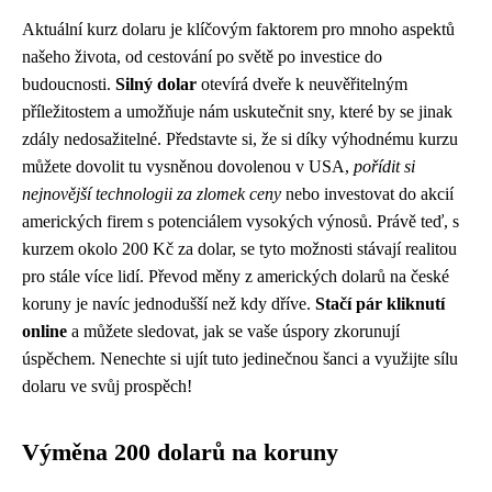
Aktuální kurz dolaru je klíčovým faktorem pro mnoho aspektů
našeho života, od cestování po světě po investice do
budoucnosti.
Silný dolar
otevírá dveře k neuvěřitelným
příležitostem a umožňuje nám uskutečnit sny, které by se jinak
zdály nedosažitelné. Představte si, že si díky výhodnému kurzu
můžete dovolit tu vysněnou dovolenou v USA,
pořídit si
nejnovější technologii za zlomek ceny
nebo investovat do akcií
amerických firem s potenciálem vysokých výnosů. Právě teď, s
kurzem okolo 200 Kč za dolar, se tyto možnosti stávají realitou
pro stále více lidí. Převod měny z amerických dolarů na české
koruny je navíc jednodušší než kdy dříve.
Stačí pár kliknutí
online
a můžete sledovat, jak se vaše úspory zkorunují
úspěchem. Nenechte si ujít tuto jedinečnou šanci a využijte sílu
dolaru ve svůj prospěch!
Výměna 200 dolarů na koruny