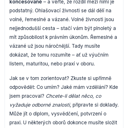
koncesované
– a věřte, že rozdíl mezi nimi je
podstatný. Ohlašovací živnosti se dál dělí na
volné, řemeslné a vázané. Volné živnosti jsou
nejjednodušší cesta – stačí vám být plnoletý a
mít způsobilost k právním úkonům. Řemeslné a
vázané už jsou náročnější. Tady musíte
dokázat, že tomu rozumíte – ať už výučním
listem, maturitou, nebo praxí v oboru.
Jak se v tom zorientovat? Zkuste si upřímně
odpovědět: Co umím? Jaké mám vzdělání? Kde
jsem pracoval?
Chcete-li dělat něco, co
vyžaduje odborné znalosti
, připravte si doklady.
Může jít o diplom, vysvědčení, potvrzení o
praxi. U některých oborů dokonce musíte složit