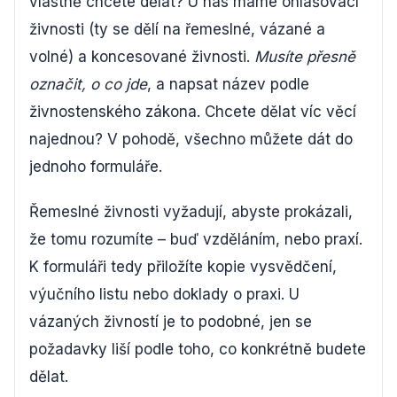
vlastně chcete dělat? U nás máme ohlašovací
živnosti (ty se dělí na řemeslné, vázané a
volné) a koncesované živnosti.
Musíte přesně
označit, o co jde
, a napsat název podle
živnostenského zákona. Chcete dělat víc věcí
najednou? V pohodě, všechno můžete dát do
jednoho formuláře.
Řemeslné živnosti vyžadují, abyste prokázali,
že tomu rozumíte – buď vzděláním, nebo praxí.
K formuláři tedy přiložíte kopie vysvědčení,
výučního listu nebo doklady o praxi. U
vázaných živností je to podobné, jen se
požadavky liší podle toho, co konkrétně budete
dělat.