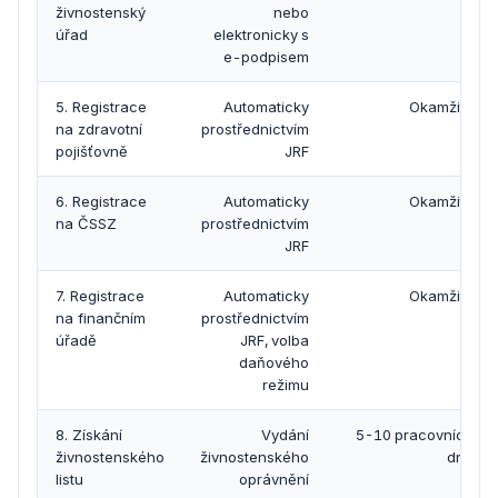
živnostenský
nebo
úřad
elektronicky s
e-podpisem
5. Registrace
Automaticky
Okamžitě
na zdravotní
prostřednictvím
pojišťovně
JRF
6. Registrace
Automaticky
Okamžitě
na ČSSZ
prostřednictvím
JRF
7. Registrace
Automaticky
Okamžitě
na finančním
prostřednictvím
úřadě
JRF, volba
daňového
režimu
8. Získání
Vydání
5-10 pracovních
živnostenského
živnostenského
dnů
listu
oprávnění