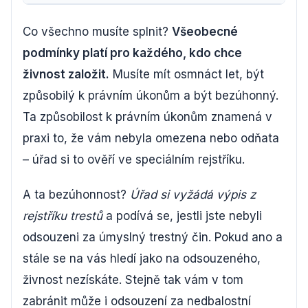
Co všechno musíte splnit?
Všeobecné
podmínky platí pro každého, kdo chce
živnost založit.
Musíte mít osmnáct let, být
způsobilý k právním úkonům a být bezúhonný.
Ta způsobilost k právním úkonům znamená v
praxi to, že vám nebyla omezena nebo odňata
– úřad si to ověří ve speciálním rejstříku.
A ta bezúhonnost?
Úřad si vyžádá výpis z
rejstříku trestů
a podívá se, jestli jste nebyli
odsouzeni za úmyslný trestný čin. Pokud ano a
stále se na vás hledí jako na odsouzeného,
živnost nezískáte. Stejně tak vám v tom
zabránit může i odsouzení za nedbalostní