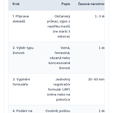
Krok
Popis
Časová náročnost
1. Příprava
Občanský
1-3 dny
dokladů
průkaz, výpis z
rejstříku trestů
(ne starší 3
měsíce)
2. Výběr typu
Volná,
1 den
živnosti
řemeslná,
vázaná nebo
koncesovaná
živnost
3. Vyplnění
Jednotný
30-60 minut
formuláře
registrační
formulár (JRF)
online nebo na
pobočce
4. Podání na
Osobně, poštou
1 den