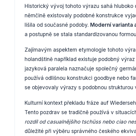
Historický vývoj tohoto výrazu sahá hluboko
němčině existovaly podobné konstrukce vyjadřu
lišila od současné podoby.
Moderní varianta 
a postupně se stala standardizovanou formou r
Zajímavým aspektem etymologie tohoto výraz
holandštině například existuje podobný výraz 
jazyková paralela naznačuje společný germáns
používá odlišnou konstrukci goodbye nebo far
se objevovaly výrazy s podobnou strukturou v
Kulturní kontext překladu fráze auf Wiederse
Tento pozdrav se tradičně používá v situacích
rozdíl od casualnějšího tschüss nebo ciao nes
důležité při výběru správného českého ekvival