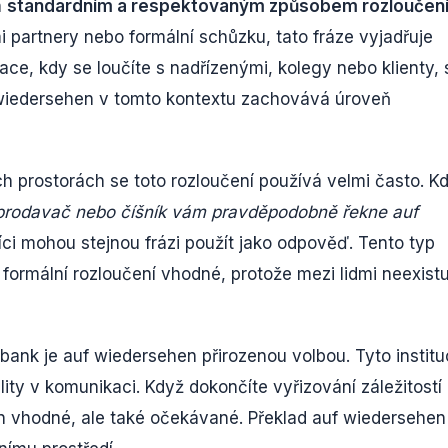
n
standardním a respektovaným způsobem rozloučen
i partnery nebo formální schůzku, tato fráze vyjadřuje
uace, kdy se loučíte s nadřízenými, kolegy nebo klienty, 
f wiedersehen v tomto kontextu zachovává úroveň
h prostorách se toto rozloučení používá velmi často. K
prodavač nebo číšník vám pravděpodobně řekne auf
íci mohou stejnou frázi použít jako odpověď. Tento typ
e formální rozloučení vhodné, protože mezi lidmi neexist
 bank je auf wiedersehen přirozenou volbou. Tyto instit
lity v komunikaci. Když dokončíte vyřizování záležitostí
jen vhodné, ale také očekávané. Překlad auf wiedersehen