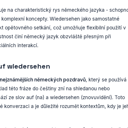
uje na charakteristický rys německého jazyka - schopn
ují komplexní koncepty. Wiedersehen jako samostatné
opětovného setkání, což umožňuje flexibilní použití v
stnost činí německý jazyk obzvláště přesným při
álních interakcí.
auf wiedersehen
z nejznámějších německých pozdravů
, který se používá 
klad této fráze do češtiny zní na shledanou nebo
í ze slov auf (na) a wiedersehen (znovuvidění). Toto
 konverzaci a je důležité rozumět kontextům, kdy je je