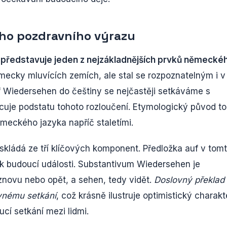
ho pozdravního výrazu
představuje jeden z nejzákladnějších prvků německé
ěmecky mluvících zemích, ale stal se rozpoznatelným i v
f Wiedersehen do češtiny se nejčastěji setkáváme s
uje podstatu tohoto rozloučení. Etymologický původ t
německého jazyka napříč staletími.
kládá ze tří klíčových komponent. Předložka auf v tom
k budoucí události. Substantivum Wiedersehen je
znovu nebo opět, a sehen, tedy vidět.
Doslovný překlad
ovnému setkání
, což krásně ilustruje optimistický charakt
cí setkání mezi lidmi.