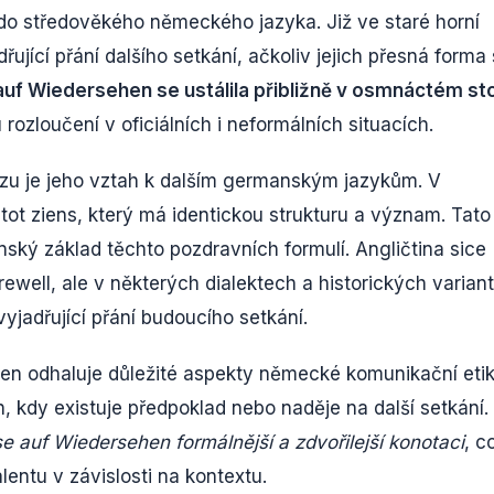
 do středověkého německého jazyka. Již ve staré horní
jící přání dalšího setkání, ačkoliv jejich přesná forma
auf Wiedersehen se ustálila přibližně v osmnáctém sto
ozloučení v oficiálních i neformálních situacích.
u je jeho vztah k dalším germanským jazykům. V
tot ziens, který má identickou strukturu a význam. Tato
ký základ těchto pozdravních formulí. Angličtina sice
ewell, ale v některých dialektech a historických varian
yjadřující přání budoucího setkání.
hen odhaluje důležité aspekty německé komunikační etik
, kdy existuje předpoklad nebo naděje na další setkání.
e auf Wiedersehen formálnější a zdvořilejší konotaci
, c
entu v závislosti na kontextu.