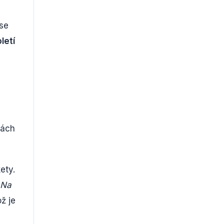
 se
letí
tách
ety.
Na
ož je