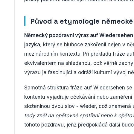
Původ a etymologie německé
Německý pozdravní výraz auf Wiedersehen 
jazyka
, který se hluboce zakořenil nejen v n
mezinárodním kontextu. Při překladu fráze au
ekvivalentem na shledanou, což věrně zachyc
výrazu je fascinující a odráží kulturní vývoj 
Samotná struktura fráze auf Wiedersehen se s
kontextu vyjadřuje očekávání nebo zaměření 
složeninou dvou slov - wieder, což znamená 
tedy zněl na opětovné spatření nebo k opět
tohoto pozdravu, jenž předpokládá další budou