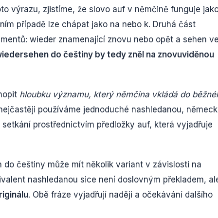
to výrazu, zjistíme, že slovo auf v němčině funguje jak
ím případě lze chápat jako na nebo k. Druhá část
ementů: wieder znamenající znovu nebo opět a sehen v
wiedersehen do češtiny by tedy zněl na znovuviděnou
hopit
hloubku významu, který němčina vkládá do běžné
ě nejčastěji používáme jednoduché nashledanou, němec
 setkání prostřednictvím předložky auf, která vyjadřuje
 do češtiny může mít několik variant v závislosti na
vivalent nashledanou sice není doslovným překladem, al
iginálu
. Obě fráze vyjadřují naději a očekávání dalšího