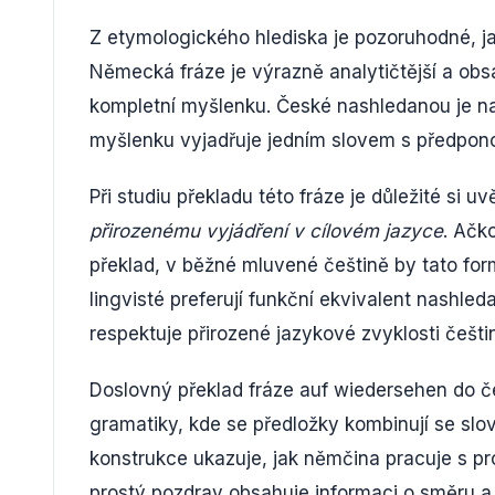
Z etymologického hlediska je pozoruhodné, jak
Německá fráze je výrazně analytičtější a obs
kompletní myšlenku. České nashledanou je na
myšlenku vyjadřuje jedním slovem s předpono
Při studiu překladu této fráze je důležité si u
přirozenému vyjádření v cílovém jazyce
. Ačk
překlad, v běžné mluvené češtině by tato for
lingvisté preferují funkční ekvivalent nashl
respektuje přirozené jazykové zvyklosti češti
Doslovný překlad fráze auf wiedersehen do 
gramatiky, kde se předložky kombinují se slo
konstrukce ukazuje, jak němčina pracuje s p
prostý pozdrav obsahuje informaci o směru a