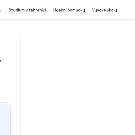
y
Studium v zahraničí
Učební pomůcky
Vysoké školy
á