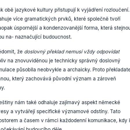
 obě jazykové kultury přistupují k vyjádření rozloučení.
ahuje více gramatických prvků, které společně tvoří
opak úspornější a kondenzovanější forma, která stejno
u na- naznačující budoucnost.
vědomit, že
doslovný překlad nemusí vždy odpovídat
oliv na znovuviděnou je technicky správný doslovný
mulace působila neobvykle a archaicky. Proto překladate
edanou, který zachovává původní význam a zároveň
ny.
češtiny nám také odhaluje zajímavý aspekt německé
vesy a vytvářejí specifické významové odstíny. Tato
rostorem a časem v rámci každodenní komunikace, kdy i
 očekávání budoucího děje.