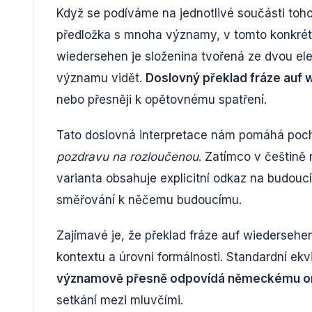
Když se podíváme na jednotlivé součásti toho
předložka s mnoha významy, v tomto konkrétn
wiedersehen je složenina tvořená ze dvou el
významu vidět.
Doslovný překlad fráze auf 
nebo přesněji k opětovnému spatření.
Tato doslovná interpretace nám pomáhá poc
pozdravu na rozloučenou
. Zatímco v češtin
varianta obsahuje explicitní odkaz na budoucí
směřování k něčemu budoucímu.
Zajímavé je, že překlad fráze auf wiedersehen
kontextu a úrovni formálnosti. Standardní ek
významově přesně odpovídá německému or
setkání mezi mluvčími.