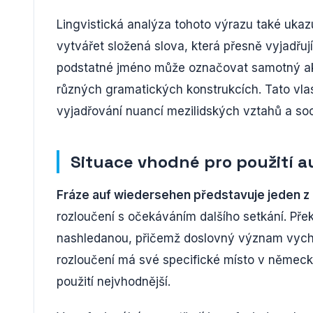
Lingvistická analýza tohoto výrazu také ukaz
vytvářet složená slova, která přesně vyjadř
podstatné jméno může označovat samotný akt 
různých gramatických konstrukcích. Tato vla
vyjadřování nuancí mezilidských vztahů a soci
Situace vhodné pro použití 
Fráze auf wiedersehen představuje jeden 
rozloučení s očekáváním dalšího setkání. Pře
nashledanou, přičemž doslovný význam vycház
rozloučení má své specifické místo v německé
použití nejvhodnější.