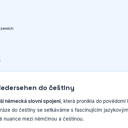
h zemích
e
wiedersehen do češtiny
ší německá slovní spojení
, která pronikla do povědomí l
fráze do češtiny se setkáváme s fascinujícím jazykový
cké nuance mezi němčinou a češtinou.