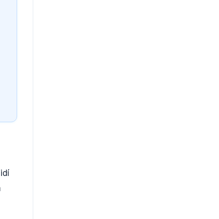
idí
m