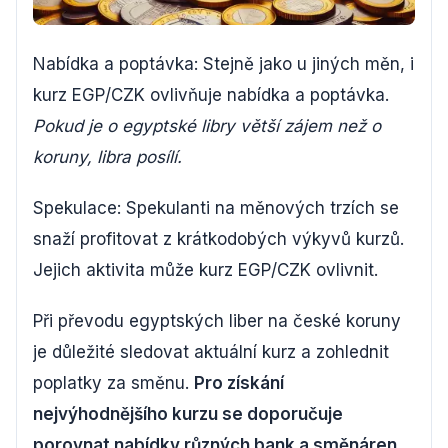
Nabídka a poptávka: Stejně jako u jiných měn, i
kurz EGP/CZK ovlivňuje nabídka a poptávka.
Pokud je o egyptské libry větší zájem než o
koruny, libra posílí.
Spekulace: Spekulanti na měnových trzích se
snaží profitovat z krátkodobých výkyvů kurzů.
Jejich aktivita může kurz EGP/CZK ovlivnit.
Při převodu egyptských liber na české koruny
je důležité sledovat aktuální kurz a zohlednit
poplatky za směnu.
Pro získání
nejvýhodnějšího kurzu se doporučuje
porovnat nabídky různých bank a směnáren.