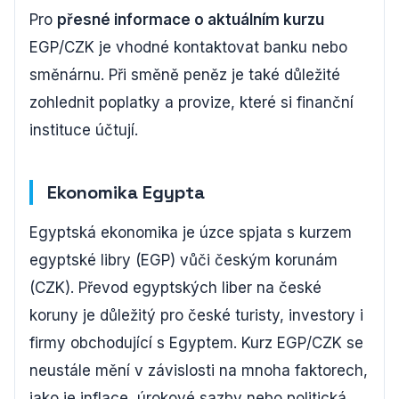
Pro
přesné informace o aktuálním kurzu
EGP/CZK je vhodné kontaktovat banku nebo
směnárnu. Při směně peněz je také důležité
zohlednit poplatky a provize, které si finanční
instituce účtují.
Ekonomika Egypta
Egyptská ekonomika je úzce spjata s kurzem
egyptské libry (EGP) vůči českým korunám
(CZK). Převod egyptských liber na české
koruny je důležitý pro české turisty, investory i
firmy obchodující s Egyptem. Kurz EGP/CZK se
neustále mění v závislosti na mnoha faktorech,
jako je inflace, úrokové sazby nebo politická