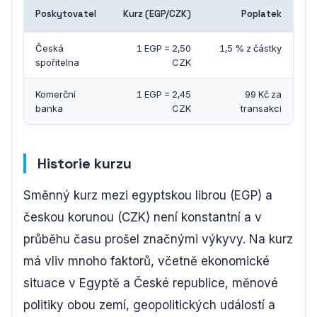
Poskytovatel
Kurz (EGP/CZK)
Poplatek
Česká
1 EGP = 2,50
1,5 % z částky
spořitelna
CZK
Komerční
1 EGP = 2,45
99 Kč za
banka
CZK
transakci
Historie kurzu
Směnný kurz mezi egyptskou librou (EGP) a
českou korunou (CZK) není konstantní a v
průběhu času prošel značnými výkyvy. Na kurz
má vliv mnoho faktorů, včetně ekonomické
situace v Egyptě a České republice, měnové
politiky obou zemí, geopolitických událostí a