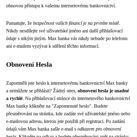
obnovou přístupu k vašemu internetovému bankovnictví.
Pamatujte, že
bezpečnost vašich financí je na prvním místě
.
Nikdy nesdílejte své uživatelské jméno ani další přihlašovací
údaje s nikým jiným. Max banka vás nikdy nebude po telefonu
ani e-mailem vyzývat k sdělení těchto informací.
Obnovení Hesla
Zapomněli jste heslo k internetovému bankovnictví Max banky
a nemůžete se přihlásit? Žádný stres,
obnovení hesla je snadné
a rychlé
. Na přihlašovací stránce do internetového bankovnictví
Max banky klikněte na "Zapomenuté heslo". Budete
přesměrováni na stránku, kde zadáte své uživatelské jméno nebo
e-mailovou adresu, kterou jste použili při registraci. Po zadání
údajů vám Max banka zašle e-mail s
odkazem pro obnovení
hesla
. Klikněte na odkaz a budete přesměrováni zpět na stránky