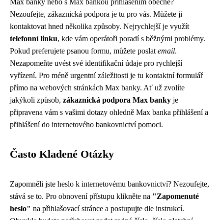
Max banky nebo s Max bankou přihlášením obecně?
Nezoufejte, zákaznická podpora je tu pro vás. Můžete ji
kontaktovat hned několika způsoby. Nejrychlejší je využít
telefonní linku
, kde vám operátoři poradí s běžnými problémy.
Pokud preferujete psanou formu, můžete poslat
email
.
Nezapomeňte uvést své identifikační údaje pro rychlejší
vyřízení. Pro méně urgentní záležitosti je tu kontaktní formulář
přímo na webových stránkách Max banky. Ať už zvolíte
jakýkoli způsob,
zákaznická podpora Max banky
je
připravena vám s vašimi dotazy ohledně Max banka přihlášení a
přihlášení do internetového bankovnictví pomoci.
Často Kladené Otázky
Zapomněli jste heslo k internetovému bankovnictví? Nezoufejte,
stává se to. Pro obnovení přístupu klikněte na
"Zapomenuté
heslo"
na přihlašovací stránce a postupujte dle instrukcí.