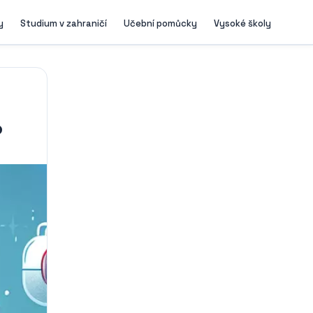
y
Studium v zahraničí
Učební pomůcky
Vysoké školy
?