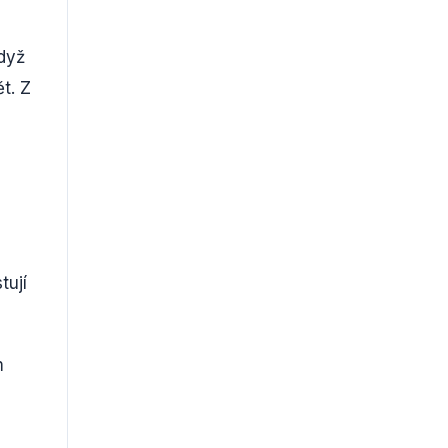
Když
ět. Z
tují
m