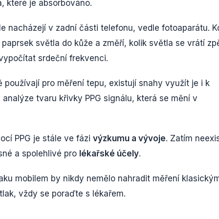
a, které je absorbováno.
 nacházejí v zadní části telefonu, vedle fotoaparátu. 
e paprsek světla do kůže a změří, kolik světla se vrátí zp
vypočítat srdeční frekvenci.
oužívají pro měření tepu, existují snahy využít je i k
 analýze tvaru křivky PPG signálu, která se mění v
cí PPG je stále ve fázi
výzkumu a vývoje
. Zatím neexis
sné a spolehlivé pro
lékařské účely
.
tlaku mobilem by nikdy nemělo nahradit měření klasický
lak, vždy se poraďte s lékařem.