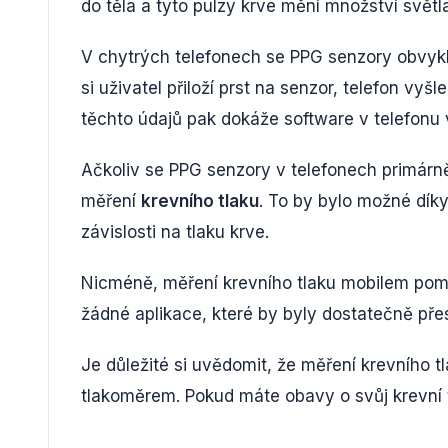
do těla a tyto pulzy krve mění množství světl
V chytrých telefonech se PPG senzory obvykle
si uživatel přiloží prst na senzor, telefon vyšl
těchto údajů pak dokáže software v telefonu 
Ačkoliv se PPG senzory v telefonech primárně p
měření
krevního tlaku
. To by bylo možné díky
závislosti na tlaku krve.
Nicméně, měření krevního tlaku mobilem pomo
žádné aplikace, které by byly dostatečně pře
Je důležité si uvědomit, že měření krevního 
tlakoměrem. Pokud máte obavy o svůj krevní t