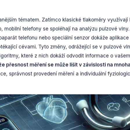
anějším tématem. Zatímco klasické tlakoměry využívají 
 mobilní telefony se spoléhají na analýzu pulzové vlny.
toaparát telefonu nebo speciální senzor dokáže aplikace
kající cévami. Tyto změny, odrážející se v pulzové vln
goritmy, které z nich dokáží odvodit informace o vaše
že přesnost měření se může lišit v závislosti na mnoh
kace, správnost provedení měření a individuální fyziologi