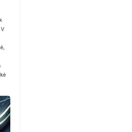
k
 V
ě,
m
a
cké