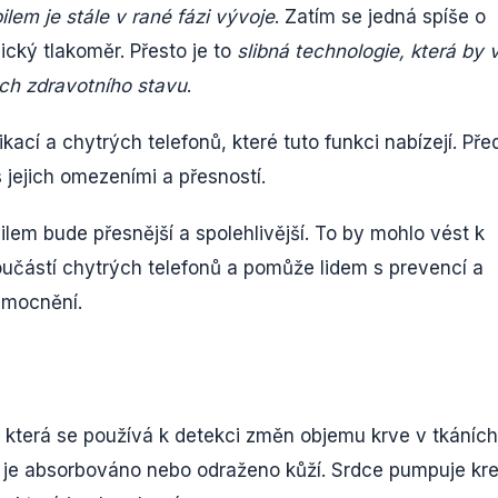
lem je stále v rané fázi vývoje
. Zatím se jedná spíše o
ický tlakoměr. Přesto je to
slibná technologie, která by 
ich zdravotního stavu
.
kací a chytrých telefonů, které tuto funkci nabízejí. Pře
 jejich omezeními a přesností.
em bude přesnější a spolehlivější. To by mohlo vést k
oučástí chytrých telefonů a pomůže lidem s prevencí a
emocnění.
, která se používá k detekci změn objemu krve v tkáních
la je absorbováno nebo odraženo kůží. Srdce pumpuje kr