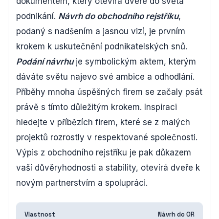
dokumentem, který otevírá dveře do světa
podnikání.
Návrh do obchodního rejstříku
,
podaný s nadšením a jasnou vizí, je prvním
krokem k uskutečnění podnikatelských snů.
Podání návrhu
je symbolickým aktem, kterým
dáváte světu najevo své ambice a odhodlání.
Příběhy mnoha úspěšných firem se začaly psát
právě s tímto důležitým krokem. Inspiraci
hledejte v příbězích firem, které se z malých
projektů rozrostly v respektované společnosti.
Výpis z obchodního rejstříku je pak důkazem
vaší důvěryhodnosti a stability, otevírá dveře k
novým partnerstvím a spolupráci.
Vlastnost
Návrh do OR