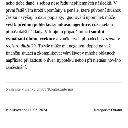
nebo třeba daně, s sebou nese řadu nepříjemných následků. V
první řadě vám hrozí upomínky a penále, které původní dlužnou
částku navyšují o další poplatky. Ignorování upomínek může
vést k
předání pohledávky inkasní agentuře
, což s sebou
přináší další náklady. V krajním případě hrozí i
soudní
vymáhání dluhu, exekuce
a v některých případech i
záznam v
registru dlužníků
. To vše může mít negativní dopad na vaši
finanční situaci a zkomplikovat vám život v mnoha oblastech,
například při žádosti o úvěr, hypotéku nebo i při hledání nového
zaměstnání.
Našli jste v článku chybu?
Kontaktujte nás
Publikováno: 11. 06. 2024
Kategorie:
Ostatní