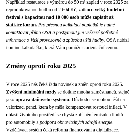
Například restaurace s výměrou do 50 m² zaplatí v roce 2025 za
reprodukovanou hudbu od 2 604 Kč, zatímco
velký hudební
festival s kapacitou nad 10 000 osob může zaplatit až
statisíce korun.
Pro přesnou kalkulaci poplatků je nutné
kontaktovat přímo OSA a poskytnout jim veškeré potřebné
informace o Vaší provozovně a způsobu užití hudby.
OSA nabízí
i online kalkulačku, která Vám pomůže s orientační cenou.
Změny oproti roku 2025
V roce 2025 nás čeká řada novinek a změn oproti roku 2025.
Zvýšení minimální mzdy
se dotkne mnoha zaměstnanců, stejně
jako
úprava daňového systému
. Důchodci se mohou těšit na
valorizaci penzí, která by měla kompenzovat rostoucí inflaci. V
oblasti životního prostředí se chystá zpřísnění emisních limitů
pro automobily a
podpora obnovitelných zdrojů energie
.
Vzdělávací systém čeká reforma financování a digitalizace.