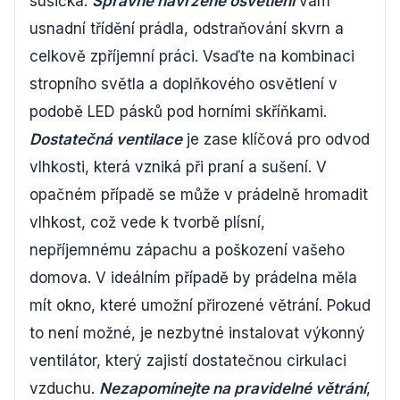
sušička.
Správně navržené osvětlení
vám
usnadní třídění prádla, odstraňování skvrn a
celkově zpříjemní práci. Vsaďte na kombinaci
stropního světla a doplňkového osvětlení v
podobě LED pásků pod horními skříňkami.
Dostatečná ventilace
je zase klíčová pro odvod
vlhkosti, která vzniká při praní a sušení. V
opačném případě se může v prádelně hromadit
vlhkost, což vede k tvorbě plísní,
nepříjemnému zápachu a poškození vašeho
domova. V ideálním případě by prádelna měla
mít okno, které umožní přirozené větrání. Pokud
to není možné, je nezbytné instalovat výkonný
ventilátor, který zajistí dostatečnou cirkulaci
vzduchu.
Nezapomínejte na pravidelné větrání
,