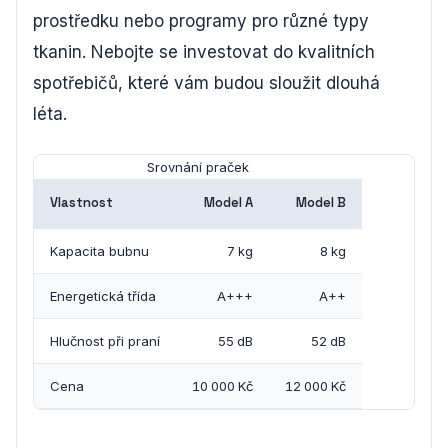
prostředku nebo programy pro různé typy
tkanin. Nebojte se investovat do kvalitních
spotřebičů, které vám budou sloužit dlouhá
léta.
Srovnání praček
Vlastnost
Model A
Model B
Kapacita bubnu
7 kg
8 kg
Energetická třída
A+++
A++
Hlučnost při praní
55 dB
52 dB
Cena
10 000 Kč
12 000 Kč