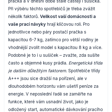
pračka a v dnešní době stále častěji i sušička.
Při výběru těchto spotřebičů je třeba zvážit
několik faktorů.
Velikost vaší domácnosti a
vaše prací návyky
hrají klíčovou roli. Pro
jednotlivce nebo páry postačí pračka s
kapacitou 6-7 kg, zatímco pro větší rodiny je
vhodnější zvolit model s kapacitou 8 kg a více.
Podobné je to i u sušiček – zvažte, zda sušíte
často a objemné kusy prádla.
Energetická třída
je dalším důležitým faktorem
. Spotřebiče třídy
A+++ jsou sice dražší na pořízení, ale v
dlouhodobém horizontu vám ušetří peníze za
energie. V neposlední řadě se zaměřte na
funkce, které vám usnadní život, jako je
odložený start, automatické dávkování pracího