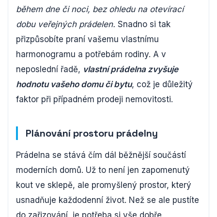
během dne či noci, bez ohledu na otevírací
dobu veřejných prádelen.
Snadno si tak
přizpůsobíte praní vašemu vlastnímu
harmonogramu a potřebám rodiny. A v
neposlední řadě,
vlastní prádelna zvyšuje
hodnotu vašeho domu či bytu
, což je důležitý
faktor při případném prodeji nemovitosti.
Plánování prostoru prádelny
Prádelna se stává čím dál běžnější součástí
moderních domů. Už to není jen zapomenutý
kout ve sklepě, ale promyšlený prostor, který
usnadňuje každodenní život. Než se ale pustíte
do zařizování, je potřeba si vše dobře