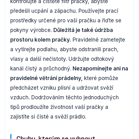
kontrolujte a čistěte filtr pračky, abyste
předešli ucpání a zápachu. Používejte prací
prostředky určené pro vaši pračku a řiďte se
pokyny výrobce.
Důležitá je také údržba
prostoru kolem pračky.
Pravidelně zametejte
a vytírejte podlahu, abyste odstranili prach,
vlasy a další nečistoty. Udržujte odtokový
kanál čistý a průchodný.
Nezapomínejte ani na
pravidelné větrání prádelny,
které pomůže
předcházet vzniku plísní a udržovat svěží
vzduch. Dodržováním těchto jednoduchých
tipů prodloužíte životnost vaší pračky a
zajistíte si čisté a svěží prádlo.
Chyby, kterým se vyhnout