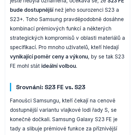
ještě nebyla oznámena, očekává se, že
S23 FE
bude dostupnější
než jeho sourozenci S23 a
S23+. Toho Samsung pravděpodobně dosáhne
kombinací prémiových funkcí a některých
strategických kompromisů v oblasti materiálů a
specifikací. Pro mnoho uživatelů, kteří hledají
vynikající poměr ceny a výkonu
, by se tak S23
FE mohl stát
ideální volbou
.
Srovnání: S23 FE vs. S23
Fanoušci Samsungu, kteří čekají na cenově
dostupnější variantu vlajkové lodi řady S, se
konečně dočkali. Samsung Galaxy S23 FE je
tady a slibuje prémiové funkce za příznivější