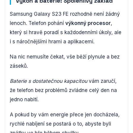
Výkon a baterie: Spolehlivý základ
Samsung Galaxy S23 FE rozhodně není žádný
lenoch. Telefon pohání
výkonný procesor
,
který si hravě poradí s každodenními úkoly, ale
i s náročnějšími hrami a aplikacemi.
Na nic nemusíte čekat, vše běží plynule a bez
záseků.
Baterie s dostatečnou kapacitou
vám zaručí,
že telefon bez problémů zvládne celý den na
jedno nabití.
A pokud by vám energie přece jen docházela,
rychlé nabíjení se postará o to, abyste byli
zpátky ve hře během chvilky.