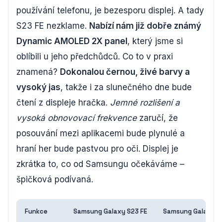
používání telefonu, je bezesporu displej. A tady
S23 FE nezklame.
Nabízí nám již dobře známý
Dynamic AMOLED 2X panel
, který jsme si
oblíbili u jeho předchůdců. Co to v praxi
znamená?
Dokonalou černou, živé barvy a
vysoký jas
, takže i za slunečného dne bude
čtení z displeje hračka.
Jemné rozlišení a
vysoká obnovovací frekvence
zaručí, že
posouvání mezi aplikacemi bude plynulé a
hraní her bude pastvou pro oči. Displej je
zkrátka to, co od Samsungu očekáváme –
špičková podívaná.
Funkce
Samsung Galaxy S23 FE
Samsung Galaxy S2