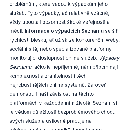
problémům, které vedou k výpadkům jeho
služeb. Tyto výpadky, ač relativně vzácné,
vždy upoutají pozornost široké veřejnosti a
médií.
Informace o výpadcích Seznamu
se šíří
rychlostí blesku, ať už skrze konkurenční weby,
sociální sítě, nebo specializované platformy
monitorující dostupnost online služeb.
Výpadky
Seznamu
, ačkoliv nepříjemné, nám připomínají
komplexnost a zranitelnost i těch
nejrobustnějších online systémů. Zároveň
demonstrují naši závislost na těchto
platformách v každodenním životě. Seznam si
je vědom důležitosti bezproblémového chodu
svých služeb a usilovně pracuje na
minimalizaci rizik výpadků. Investuje do