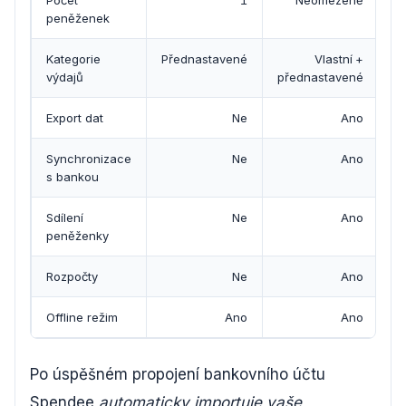
Počet
1
Neomezeně
peněženek
Kategorie
Přednastavené
Vlastní +
výdajů
přednastavené
Export dat
Ne
Ano
Synchronizace
Ne
Ano
s bankou
Sdílení
Ne
Ano
peněženky
Rozpočty
Ne
Ano
Offline režim
Ano
Ano
Po úspěšném propojení bankovního účtu
Spendee
automaticky importuje vaše