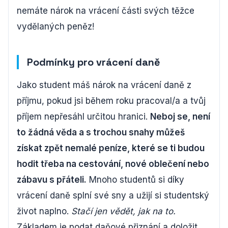
nemáte nárok na vrácení části svých těžce
vydělaných peněz!
Podmínky pro vrácení daně
Jako student máš nárok na vrácení daně z
příjmu, pokud jsi během roku pracoval/a a tvůj
příjem nepřesáhl určitou hranici.
Neboj se, není
to žádná věda a s trochou snahy můžeš
získat zpět nemalé peníze, které se ti budou
hodit třeba na cestování, nové oblečení nebo
zábavu s přáteli.
Mnoho studentů si díky
vrácení daně splní své sny a užijí si studentský
život naplno.
Stačí jen vědět, jak na to.
Základem je podat daňové přiznání a doložit