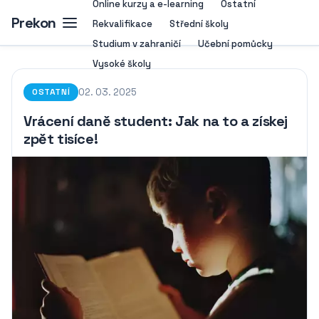
Online kurzy a e-learning
Ostatní
Prekon
Rekvalifikace
Střední školy
Studium v zahraničí
Učební pomůcky
Vysoké školy
02. 03. 2025
OSTATNÍ
Vrácení daně student: Jak na to a získej
zpět tisíce!