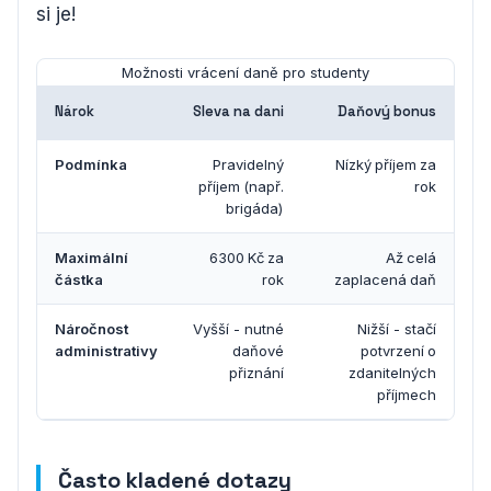
si je!
Možnosti vrácení daně pro studenty
Nárok
Sleva na dani
Daňový bonus
Podmínka
Pravidelný
Nízký příjem za
příjem (např.
rok
brigáda)
Maximální
6300 Kč za
Až celá
částka
rok
zaplacená daň
Náročnost
Vyšší - nutné
Nižší - stačí
administrativy
daňové
potvrzení o
přiznání
zdanitelných
příjmech
Často kladené dotazy