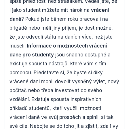
spíše příležitostí než strašákem. Věděli jste, že
i jako student můžete mít nárok na
vrácení
daně
? Pokud jste během roku pracovali na
brigádě nebo měli jiný příjem, je dost možné,
že jste odvedli státu na daních více, než jste
museli.
Informace o možnostech vrácení
daně pro studenty
jsou snadno dostupné a
existuje spousta nástrojů, které vám s tím
pomohou. Představte si, že byste si díky
vrácené dani mohli dovolit vysněný výlet, nový
počítač nebo třeba investovat do svého
vzdělání. Existuje spousta inspirativních
příkladů studentů, kteří využili možnosti
vrácení daně ve svůj prospěch a splnili si tak
své cíle. Nebojte se do toho jít a zjistit, zda i vy