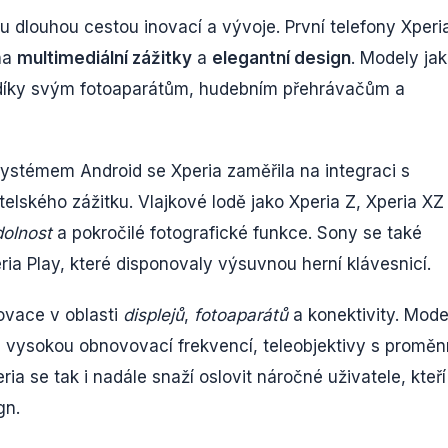
 dlouhou cestou inovací a vývoje. První telefony Xperi
na
multimediální zážitky
a
elegantní design
. Modely ja
i díky svým fotoaparátům, hudebním přehrávačům a
ystémem Android se Xperia zaměřila na integraci s
lského zážitku. Vlajkové lodě jako Xperia Z, Xperia XZ
olnost
a pokročilé fotografické funkce. Sony se také
ia Play, které disponovaly výsuvnou herní klávesnicí.
ovace v oblasti
displejů
,
fotoaparátů
a konektivity. Mode
eje s vysokou obnovovací frekvencí, teleobjektivy s promě
ia se tak i nadále snaží oslovit náročné uživatele, kteří
gn.