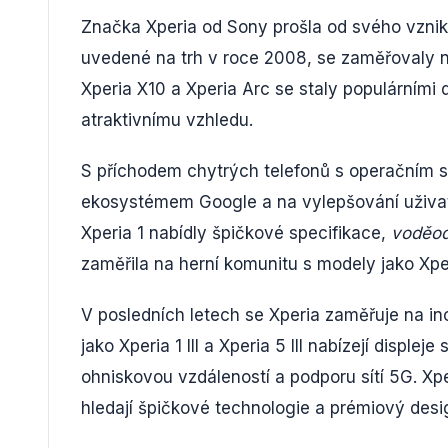
Značka Xperia od Sony prošla od svého vzniku
uvedené na trh v roce 2008, se zaměřovaly 
Xperia X10 a Xperia Arc se staly populárním
atraktivnímu vzhledu.
S příchodem chytrých telefonů s operačním s
ekosystémem Google a na vylepšování uživate
Xperia 1 nabídly špičkové specifikace,
voděod
zaměřila na herní komunitu s modely jako Xper
V posledních letech se Xperia zaměřuje na in
jako Xperia 1 III a Xperia 5 III nabízejí displ
ohniskovou vzdáleností a podporu sítí 5G. Xper
hledají špičkové technologie a prémiový desi