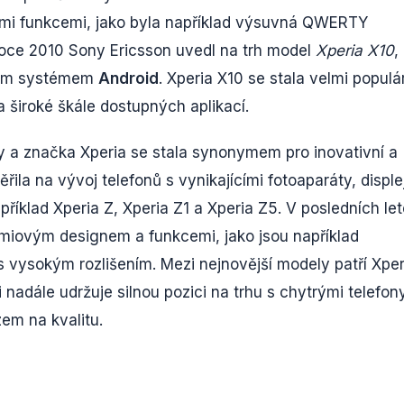
mi funkcemi, jako byla například výsuvná QWERTY
roce 2010 Sony Ericsson uvedl na trh model
Xperia X10
,
čním systémem
Android
. Xperia X10 se stala velmi populá
 široké škále dostupných aplikací.
y a značka Xperia se stala synonymem pro inovativní a
la na vývoj telefonů s vynikajícími fotoaparáty, displej
říklad Xperia Z, Xperia Z1 a Xperia Z5. V posledních le
miovým designem a funkcemi, jako jsou například
s vysokým rozlišením. Mezi nejnovější modely patří Xper
si i nadále udržuje silnou pozici na trhu s chytrými telefon
em na kvalitu.