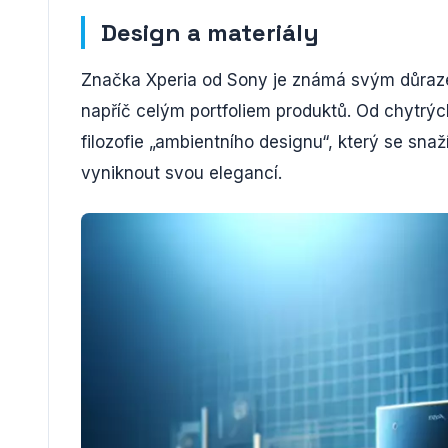
Design a materiály
Značka Xperia od Sony je známá svým důra
napříč celým portfoliem produktů. Od chytrých
filozofie „ambientního designu“, který se sn
vyniknout svou elegancí.