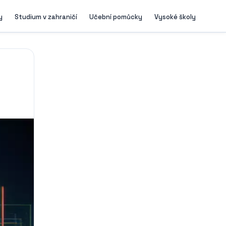
y
Studium v zahraničí
Učební pomůcky
Vysoké školy