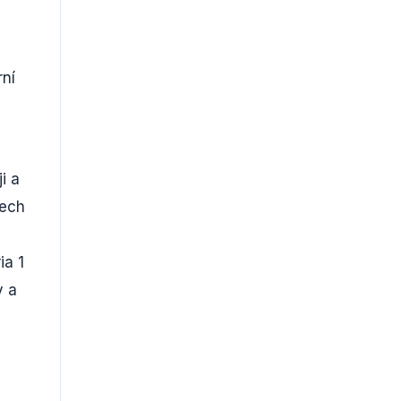
rní
i a
tech
ia 1
y a