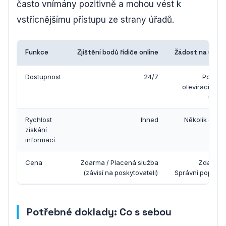
často vnímány pozitivně a mohou vést k
vstřícnějšímu přístupu ze strany úřadů.
Funkce
Zjištění bodů řidiče online
Žádost na úřad
Dostupnost
24/7
Pouze 
otevírací dob
úřad
Rychlost
Ihned
Několik dní a
získání
týdn
informací
Cena
Zdarma / Placená služba
Zdarma 
(závisí na poskytovateli)
Správní poplate
Potřebné doklady: Co s sebou