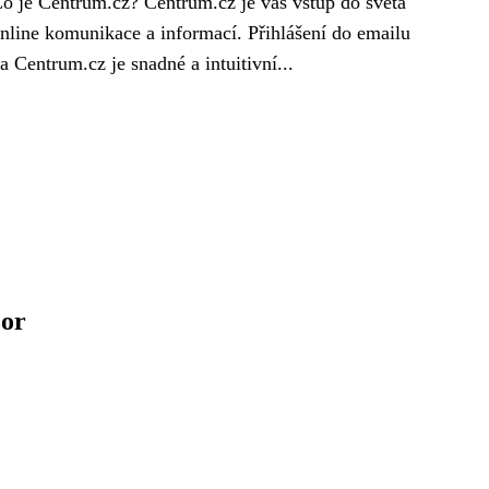
o je Centrum.cz? Centrum.cz je váš vstup do světa
nline komunikace a informací. Přihlášení do emailu
a Centrum.cz je snadné a intuitivní...
zor